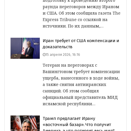
подготовку к проведению второго
раунда переговоров между Ираном
и США. Об этом сообщила газета The
Express Tribune со ссылкой на
источники. По их данным,…
Иран требует от США компенсации и
доказательств
15 апреля 2026, 16:16
Тегеран на переговорах с
Вашингтоном требует компенсации
ущерба, нанесенного в ходе войны,
а также снятия антииранских
санкций. Об этом сообщил
официальный представитель МИД
исламской республики…
Трамп предлагает Ирану
«восточный базар». Что получит
Америка, а что потеряет весь мир?