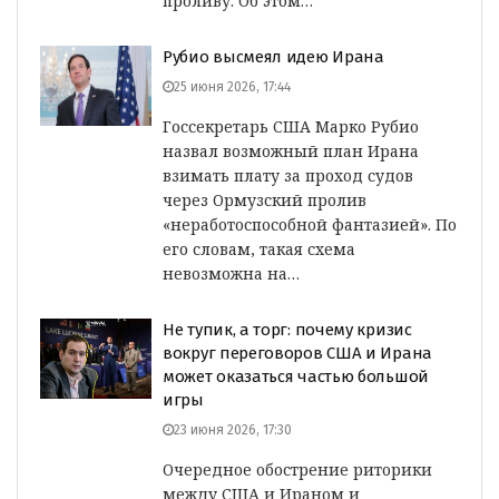
проливу. Об этом…
Рубио высмеял идею Ирана
25 июня 2026, 17:44
Госсекретарь США Марко Рубио
назвал возможный план Ирана
взимать плату за проход судов
через Ормузский пролив
«неработоспособной фантазией». По
его словам, такая схема
невозможна на…
Не тупик, а торг: почему кризис
вокруг переговоров США и Ирана
может оказаться частью большой
игры
23 июня 2026, 17:30
Очередное обострение риторики
между США и Ираном и