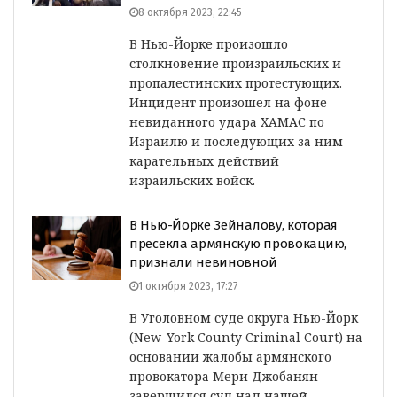
8 октября 2023, 22:45
В Нью-Йорке произошло
столкновение произраильских и
пропалестинских протестующих.
Инцидент произошел на фоне
невиданного удара ХАМАС по
Израилю и последующих за ним
карательных действий
израильских войск.
В Нью-Йорке Зейналову, которая
пресекла армянскую провокацию,
признали невиновной
1 октября 2023, 17:27
В Уголовном суде округа Нью-Йорк
(New-York County Criminal Court) на
основании жалобы армянского
провокатора Мери Джобанян
завершился суд над нашей