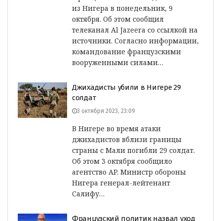
из Нигера в понедельник, 9
октября. Об этом сообщил
телеканал Al Jazeera со ссылкой на
источники. Согласно информации,
командование французскими
вооруженными силами…
Джихадисты убили в Нигере 29
солдат
3 октября 2023, 23:09
В Нигере во время атаки
джихадистов вблизи границы
страны с Мали погибли 29 солдат.
Об этом 3 октября сообщило
агентство AP. Министр обороны
Нигера генерал-лейтенант
Салифу…
Французский политик назвал уход