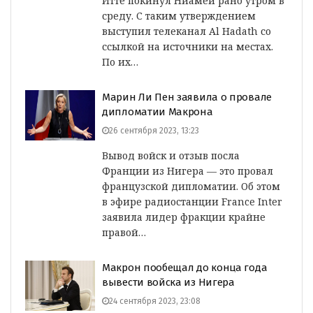
Итте покинул Ниамей рано утром в
среду. С таким утверждением
выступил телеканал Al Hadath со
ссылкой на источники на местах.
По их…
Марин Ли Пен заявила о провале
дипломатии Макрона
26 сентября 2023, 13:23
Вывод войск и отзыв посла
Франции из Нигера — это провал
французской дипломатии. Об этом
в эфире радиостанции France Inter
заявила лидер фракции крайне
правой…
Макрон пообещал до конца года
вывести войска из Нигера
24 сентября 2023, 23:08