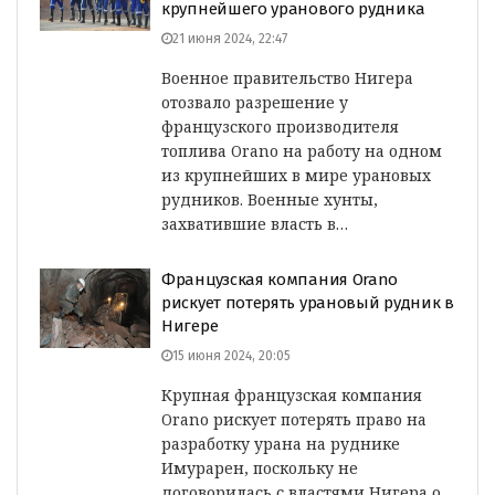
крупнейшего уранового рудника
21 июня 2024, 22:47
Военное правительство Нигера
отозвало разрешение у
французского производителя
топлива Orano на работу на одном
из крупнейших в мире урановых
рудников. Военные хунты,
захватившие власть в…
Французская компания Orano
рискует потерять урановый рудник в
Нигере
15 июня 2024, 20:05
Крупная французская компания
Orano рискует потерять право на
разработку урана на руднике
Имурарен, поскольку не
договорилась с властями Нигера о