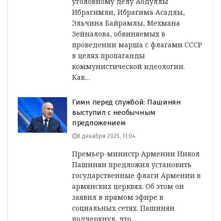
уголовному делу Абдуллы
Ибрагимли, Ибрагима Асадлы,
Эльчина Байрамлы, Мехмана
Зейналова, обвиняемых в
проведении марша с флагами СССР
в целях пропаганды
коммунистической идеологии.
Как…
Гимн перед службой: Пашинян
выступил с необычным
предложением
8 декабря 2025, 11:04
Премьер-министр Армении Никол
Пашинян предложил установить
государственные флаги Армении в
армянских церквях. Об этом он
заявил в прямом эфире в
социальных сетях. Пашинян
подчеркнул, что…