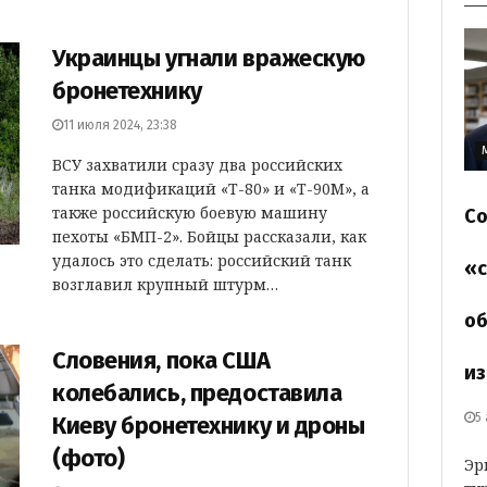
Украинцы угнали вражескую
бронетехнику
11 июля 2024, 23:38
ВСУ захватили сразу два российских
танка модификаций «Т-80» и «Т-90М», а
также российскую боевую машину
Со
пехоты «БМП-2». Бойцы рассказали, как
удалось это сделать: российский танк
«с
возглавил крупный штурм…
об
Словения, пока США
из
колебались, предоставила
5
Киеву бронетехнику и дроны
(фото)
Эр