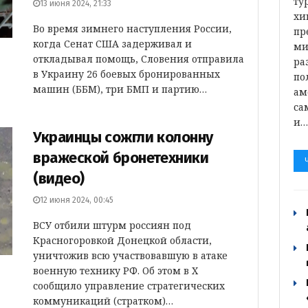
ту
13 июня 2024, 21:33
хи
Во время зимнего наступления России,
пр
когда Сенат США задерживал и
ми
откладывал помощь, Словения отправила
ра
в Украину 26 боевых бронированных
по
машин (ББМ), три БМП и партию…
ам
са
и
Украинцы сожгли колонну
вражеской бронетехники
(видео)
12 июня 2024, 00:45
ВСУ отбили штурм россиян под
Красногоровкой Донецкой области,
уничтожив всю участвовавшую в атаке
военную технику РФ. Об этом в X
сообщило управление стратегических
коммуникаций (стратком)…