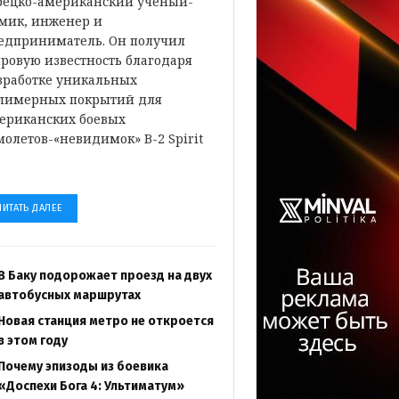
рецко-американский ученый-
мик, инженер и
едприниматель. Он получил
ровую известность благодаря
зработке уникальных
лимерных покрытий для
ериканских боевых
молетов-«невидимок» B-2 Spirit
…
ЧИТАТЬ ДАЛЕЕ
В Баку подорожает проезд на двух
автобусных маршрутах
Новая станция метро не откроется
в этом году
Почему эпизоды из боевика
«Доспехи Бога 4: Ультиматум»