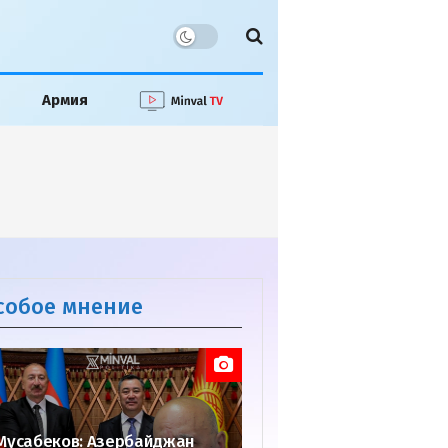
Армия
собое мнение
Мусабеков: Азербайджан