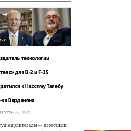
МИР
здатель технологии
телс» для B-2 и F-35
ратился к Нассиму Талебу
-за Варданяна
 августа 2026, 09:23
гун Кирликовалы — известный