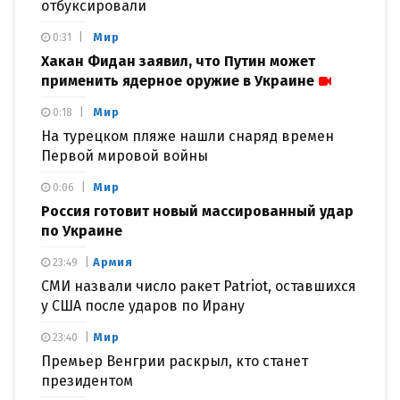
отбуксировали
Мир
0:31
Хакан Фидан заявил, что Путин может
применить ядерное оружие в Украине
Мир
0:18
На турецком пляже нашли снаряд времен
Первой мировой войны
Мир
0:06
Россия готовит новый массированный удар
по Украине
Армия
23:49
СМИ назвали число ракет Patriot, оставшихся
у США после ударов по Ирану
Мир
23:40
Премьер Венгрии раскрыл, кто станет
президентом