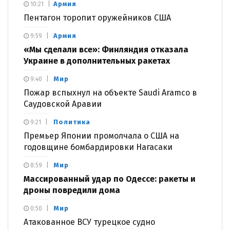
Армия
10:21
Пентагон торопит оружейников США
Армия
9:59
«Мы сделали все»: Финляндия отказала
Украине в дополнительных ракетах
Мир
9:40
Пожар вспыхнул на объекте Saudi Aramco в
Саудовской Аравии
Политика
9:21
Премьер Японии промолчала о США на
годовщине бомбардировки Нагасаки
Мир
8:59
Массированный удар по Одессе: ракеты и
дроны повредили дома
Мир
0:50
Атакованное ВСУ турецкое судно