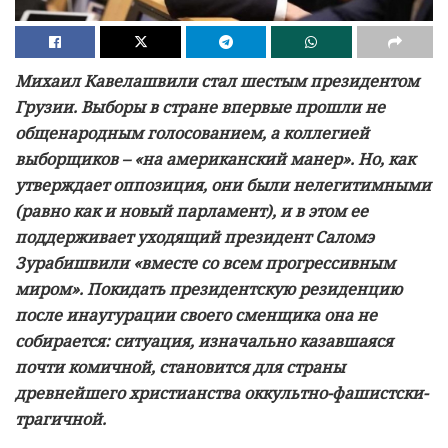
Михаил Кавелашвили стал шестым президентом
Грузии. Выборы в стране впервые прошли не
общенародным голосованием, а коллегией
выборщиков – «на американский манер». Но, как
утверждает оппозиция, они были нелегитимными
(равно как и новый парламент), и в этом ее
поддерживает уходящий президент Саломэ
Зурабишвили «вместе со всем прогрессивным
миром». Покидать президентскую резиденцию
после инаугурации своего сменщика она не
собирается: ситуация, изначально казавшаяся
почти комичной, становится для страны
древнейшего христианства оккультно-фашистски-
трагичной.