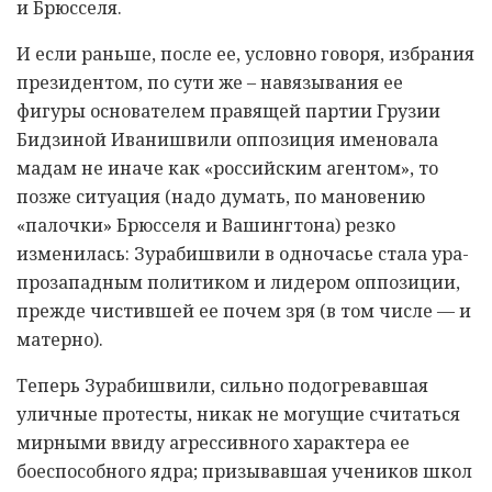
и Брюсселя.
И если раньше, после ее, условно говоря, избрания
президентом, по сути же – навязывания ее
фигуры основателем правящей партии Грузии
Бидзиной Иванишвили оппозиция именовала
мадам не иначе как «российским агентом», то
позже ситуация (надо думать, по мановению
«палочки» Брюсселя и Вашингтона) резко
изменилась: Зурабишвили в одночасье стала ура-
прозападным политиком и лидером оппозиции,
прежде чистившей ее почем зря (в том числе — и
матерно).
Теперь Зурабишвили, сильно подогревавшая
уличные протесты, никак не могущие считаться
мирными ввиду агрессивного характера ее
боеспособного ядра; призывавшая учеников школ