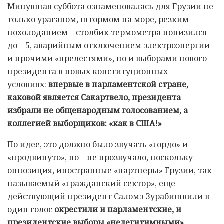
Минувшая суббота ознаменовалась для Грузии не
только ураганом, штормом на море, резким
похолоданием – столбик термометра понизился
до – 5, аварийным отключением электроэнергии
и прочими «прелестями», но и выборами нового
президента в новых конституционных
условиях:
впервые в парламентской стране,
каковой является Сакартвело, президента
избрали не общенародным голосованием, а
коллегией выборщиков: «как в США!»
По идее, это должно было звучать «гордо» и
«продвинуто», но – не прозвучало, поскольку
оппозиция, иностранные «партнеры» Грузии, так
называемый «гражданский сектор», еще
действующий президент Саломэ Зурабишвили в
один голос
окрестили и парламентские, и
президентские выборы «нелегитимными»
,