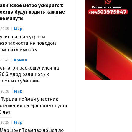
акинское метро ускорится:
оезда будут ходить каждые
ве минуты
Мир
20:55
утин назвал угрозы
езопасности не поводом
тменять выборы
Армия
20:41
ентагон раскошелился на
76,6 млрд ради новых
томных субмарин
Мир
20:26
 Турции пойман участник
окушения на Эрдогана спустя
0 лет
Мир
20:25
Маршрут Трампа» дошел до