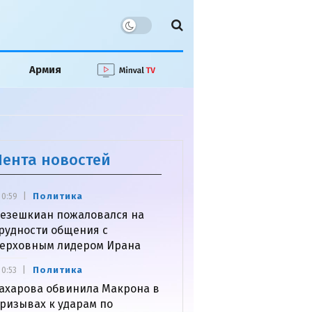
Армия
Лента новостей
Политика
0:59
езешкиан пожаловался на
рудности общения с
ерховным лидером Ирана
Политика
0:53
ахарова обвинила Макрона в
ризывах к ударам по