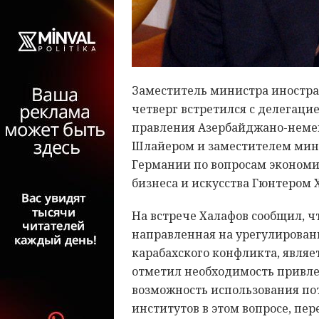
Заместитель министра иностра
четверг встретился с делегаци
правления Азербайджано-немец
Шлайером и заместителем мини
Германии по вопросам экономи
бизнеса и искусства Гюнтером 
На встрече Халафов сообщил, ч
направленная на урегулирован
карабахского конфликта, явля
отметил необходимость привл
возможность использования по
институтов в этом вопросе, пе