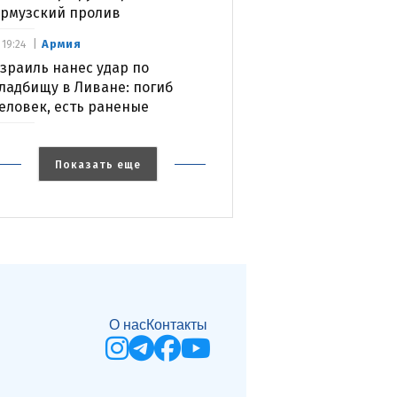
рмузский пролив
Армия
19:24
зраиль нанес удар по
ладбищу в Ливане: погиб
еловек, есть раненые
Показать еще
О нас
Контакты