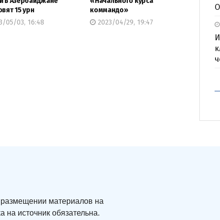
и в Азербайджане
«Начального курса
О
овят 15 урн
коммандо»
/05/03, 16:48
2023/04/29, 19:47
И
к
ч
ри размещении материалов на
а на источник обязательна.