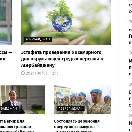
с
с
«
Г
АЗЕРБАЙДЖАН
п
ссы —
Эстафета проведения «Всемирного
тия
дня окружающей среды» перешла к
М
Азербайджану
п
2025/06/05, 12:15
е
Д
п
с
РБАЙДЖАН
АЗЕРБАЙДЖАН
т Багчи: Для
Состоялась церемония
И
ования граждан
очередного выпуска
н