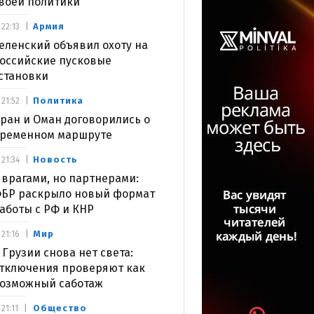
воей политики
Армия
22:13
еленский объявил охоту на
оссийские пусковые
становки
Политика
21:52
ран и Оман договорились о
ременном маршруте
Новость
21:34
 врагами, но партнерами:
БР раскрыло новый формат
аботы с РФ и КНР
Мир
21:16
 Грузии снова нет света:
тключения проверяют как
озможный саботаж
Общество
21:11