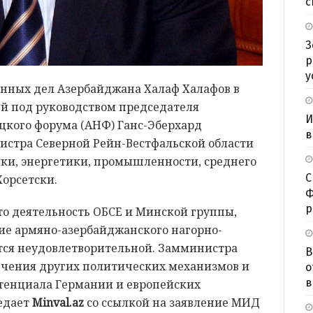
с
З
р
у
нных дел Азербайджана Халаф Халафов в
ей под руководством председателя
И
кого форума (АНФ) Ганс-Эберхард
в
стра Северной Рейн-Вестфальской области
ки, энергетики, промышленности, среднего
С
Хорсетски.
Ф
р
то деятельность ОБСЕ и Минской группы,
ие армяно-азербайджанского нагорно-
ется неудовлетворительной. Замминистра
В
ечения других политических механизмов и
о
в
тенциала Германии и европейских
редает
Minval.az
со ссылкой на заявление МИД