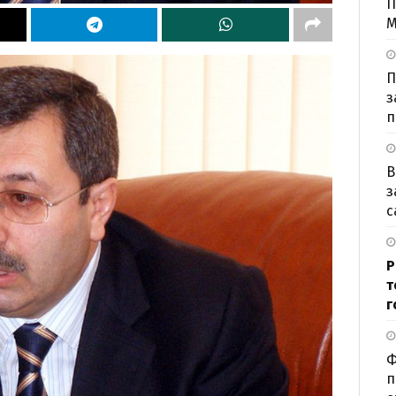
П
М
П
з
п
В
з
с
Р
т
г
Ф
п