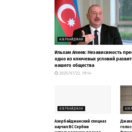
АЗЕРБАЙДЖАН
Ильхам Алиев: Независимость пре
одно из ключевых условий разви
нашего общества
2025/07/22, 19:14
АЗЕРБАЙДЖАН
АЗЕ
Азербайджанский спецназ
Джахи
научил ВС Сербии
голос