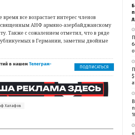
Б
п
е время все возрастает интерес членов
д
посвященным АНФ армяно-азербайджанскому
у. Также с сожалением отметил, что в ряде
П
публикуемых в Германии, заметны двойные
б
о
тий в нашем
Телеграм-
ПОДПИСАТЬСЯ
П
$
а
В
аф Халафов
п
1
«