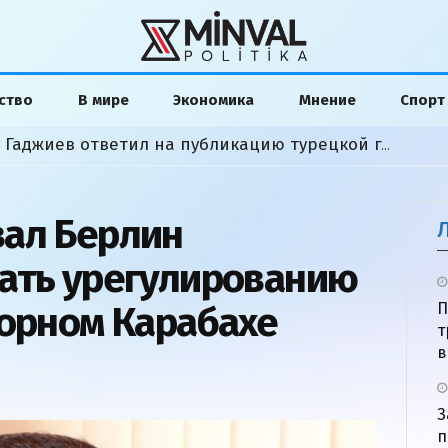
ство
В мире
Экономика
Мнение
Спорт
«Слова исказили»: Хикмет Гаджиев ответил на публикацию турецкой газеты
вал Берлин
ать урегулированию
горном Карабахе
П
т
в
З
п