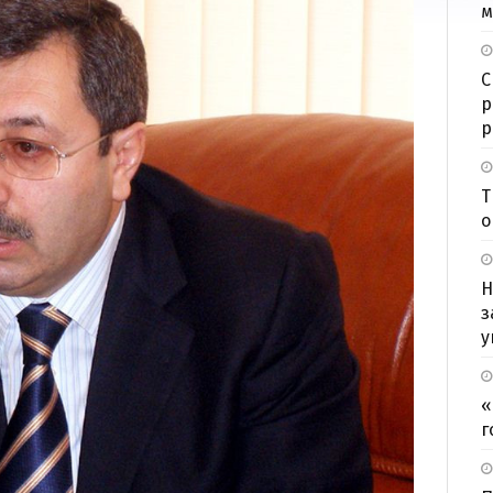
м
С
р
р
Т
о
Н
з
у
«
г