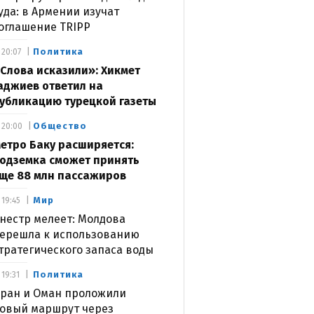
уда: в Армении изучат
оглашение TRIPP
Политика
20:07
Слова исказили»: Хикмет
аджиев ответил на
убликацию турецкой газеты
Общество
20:00
етро Баку расширяется:
одземка сможет принять
ще 88 млн пассажиров
Мир
19:45
нестр мелеет: Молдова
ерешла к использованию
тратегического запаса воды
Политика
19:31
ран и Оман проложили
овый маршрут через