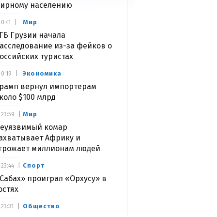
ирному населению
Мир
0:41
ГБ Грузии начала
асследование из-за фейков о
оссийских туристах
Экономика
0:19
рамп вернул импортерам
коло $100 млрд
Мир
23:59
еуязвимый комар
ахватывает Африку и
грожает миллионам людей
Спорт
23:44
Сабах» проиграл «Орхусу» в
остях
Общество
23:31