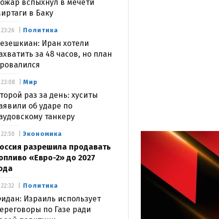
ожар вспыхнул в мечети
иртаги в Баку
Политика
23:26
езешкиан: Иран хотели
ахватить за 48 часов, но план
ровалился
Мир
23:08
торой раз за день: хуситы
аявили об ударе по
аудовскому танкеру
Экономика
22:50
оссия разрешила продавать
опливо «Евро-2» до 2027
ода
Политика
22:32
идан: Израиль использует
ереговоры по Газе ради