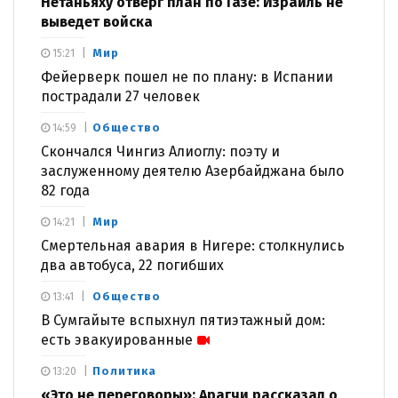
Нетаньяху отверг план по Газе: Израиль не
выведет войска
Мир
15:21
Фейерверк пошел не по плану: в Испании
пострадали 27 человек
Общество
14:59
Скончался Чингиз Алиоглу: поэту и
заслуженному деятелю Азербайджана было
82 года
Мир
14:21
Смертельная авария в Нигере: столкнулись
два автобуса, 22 погибших
Общество
13:41
В Сумгайыте вспыхнул пятиэтажный дом:
есть эвакуированные
Политика
13:20
«Это не переговоры»: Арагчи рассказал о