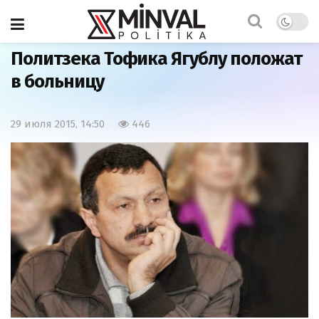
Главная
Азербайджан
Политзека Тофика Ягублу положат
в больницу
29 июля 2015, 14:50
446