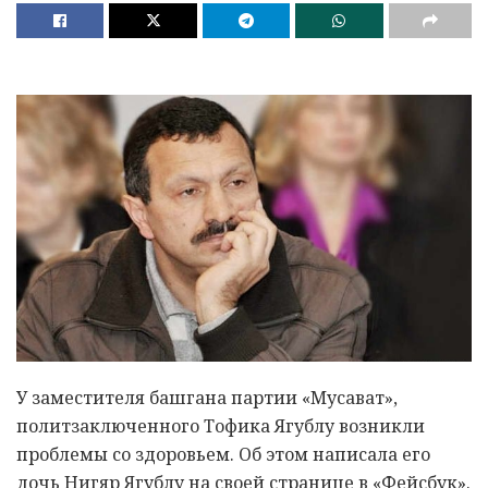
У заместителя башгана партии «Мусават»,
политзаключенного Тофика Ягублу возникли
проблемы со здоровьем. Об этом написала его
дочь Нигяр Ягублу на своей странице в «Фейсбук».