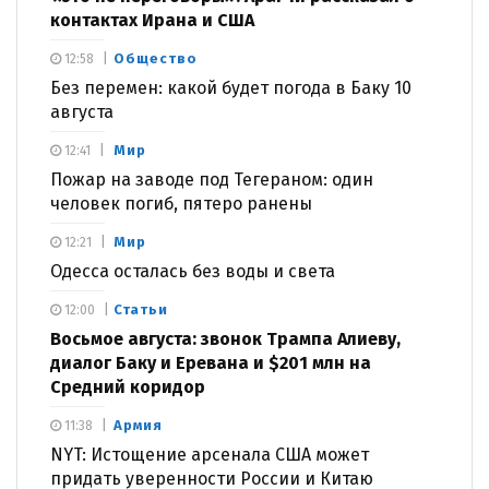
контактах Ирана и США
Общество
12:58
Без перемен: какой будет погода в Баку 10
августа
Мир
12:41
Пожар на заводе под Тегераном: один
человек погиб, пятеро ранены
Мир
12:21
Одесса осталась без воды и света
Статьи
12:00
Восьмое августа: звонок Трампа Алиеву,
диалог Баку и Еревана и $201 млн на
Средний коридор
Армия
11:38
NYT: Истощение арсенала США может
придать уверенности России и Китаю