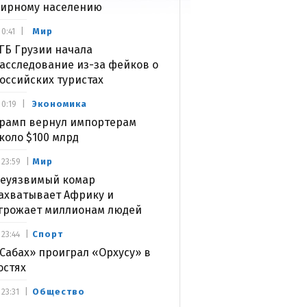
ирному населению
Мир
0:41
ГБ Грузии начала
асследование из-за фейков о
оссийских туристах
Экономика
0:19
рамп вернул импортерам
коло $100 млрд
Мир
23:59
еуязвимый комар
ахватывает Африку и
грожает миллионам людей
Спорт
23:44
Сабах» проиграл «Орхусу» в
остях
Общество
23:31