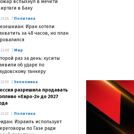
ожар вспыхнул в мечети
иртаги в Баку
Политика
23:26
езешкиан: Иран хотели
ахватить за 48 часов, но план
ровалился
Мир
23:08
торой раз за день: хуситы
аявили об ударе по
аудовскому танкеру
Экономика
22:50
оссия разрешила продавать
опливо «Евро-2» до 2027
ода
Политика
22:32
идан: Израиль использует
ереговоры по Газе ради