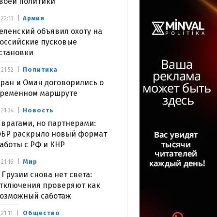
воей политики
Армия
22:13
еленский объявил охоту на
оссийские пусковые
становки
Политика
21:52
ран и Оман договорились о
ременном маршруте
Новость
21:34
 врагами, но партнерами:
БР раскрыло новый формат
аботы с РФ и КНР
Мир
21:16
 Грузии снова нет света:
тключения проверяют как
озможный саботаж
Общество
21:11