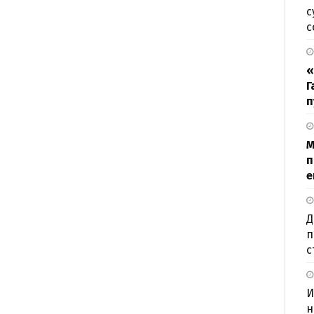
с
с
«
Г
п
М
п
е
Д
п
с
И
н