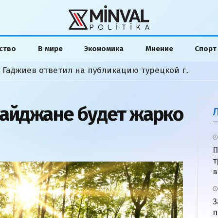
ство
В мире
Экономика
Мнение
Спорт
«Слова исказили»: Хикмет Гаджиев ответил на публикацию турецкой газеты
байджане будет жарко
П
т
в
З
п