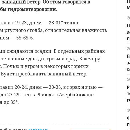
западный ветер. Об этом говорится в
П
М
бы гидрометеорологии.
авит 19-23, днем — 28-31° тепла.
П
 ртутного столба, относительная влажность
з
днем — 55-65%.
п
ми ожидаются осадки. В отдельных районах
В
енсивные дожди, грозы и град. К вечеру
з
. Ночью и утром в некоторых горных
с
 Будет преобладать западный ветер.
авит 20-24, днем — 30-35, в горах ночью —
Р
т
 до 27-29° тепла.9 июля в Азербайджане
г
 до 35°.
Ф
п