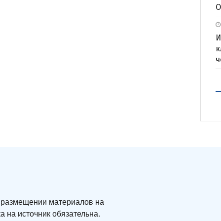
О
И
к
ч
ри размещении материалов на
а на источник обязательна.