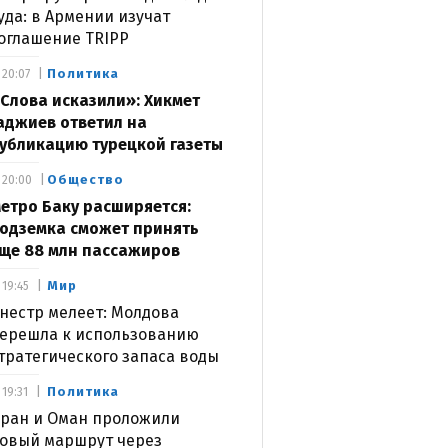
уда: в Армении изучат
оглашение TRIPP
Политика
20:07
Слова исказили»: Хикмет
аджиев ответил на
убликацию турецкой газеты
Общество
20:00
етро Баку расширяется:
одземка сможет принять
ще 88 млн пассажиров
Мир
19:45
нестр мелеет: Молдова
ерешла к использованию
тратегического запаса воды
Политика
19:31
ран и Оман проложили
овый маршрут через