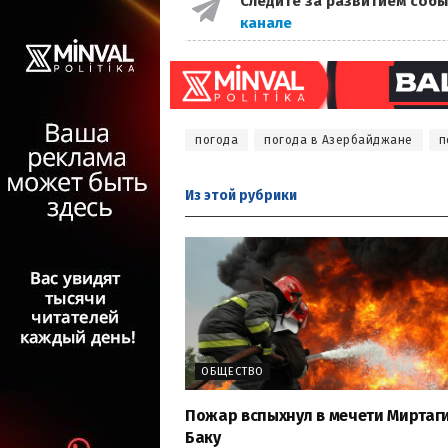
Следите за развитием собы
канале
погода
погода в Азербайджане
п
Из этой
рубрики
ОБЩЕСТВО
Пожар вспыхнул в мечети Миртаги
Баку