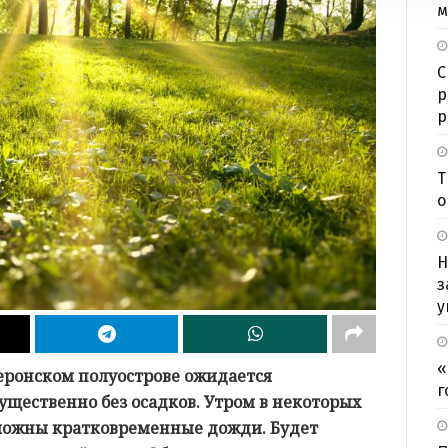
м
С
р
р
Т
о
Н
з
у
«
бшеронском полуострове ожидается
г
щественно без осадков. Утром в некоторых
можны кратковременные дожди. Будет