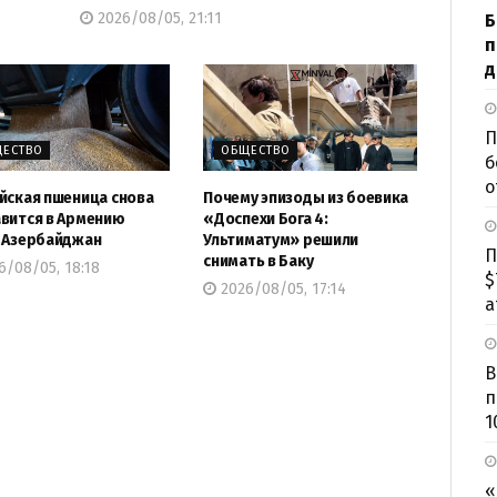
2026/08/05, 21:11
Б
п
д
П
ЕСТВО
ОБЩЕСТВО
б
о
йская пшеница снова
Почему эпизоды из боевика
вится в Армению
«Доспехи Бога 4:
 Азербайджан
Ультиматум» решили
П
снимать в Баку
/08/05, 18:18
$
2026/08/05, 17:14
а
В
п
1
«