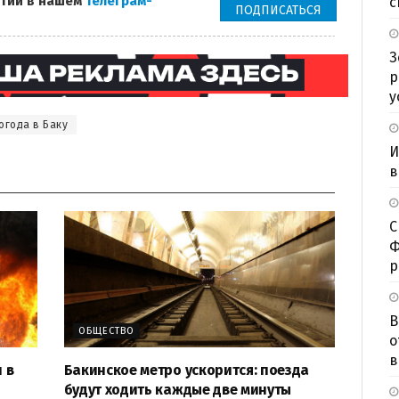
тий в нашем
Телеграм-
с
ПОДПИСАТЬСЯ
З
р
у
огода в Баку
И
в
С
Ф
р
В
ОБЩЕСТВО
о
в
 в
Бакинское метро ускорится: поезда
будут ходить каждые две минуты