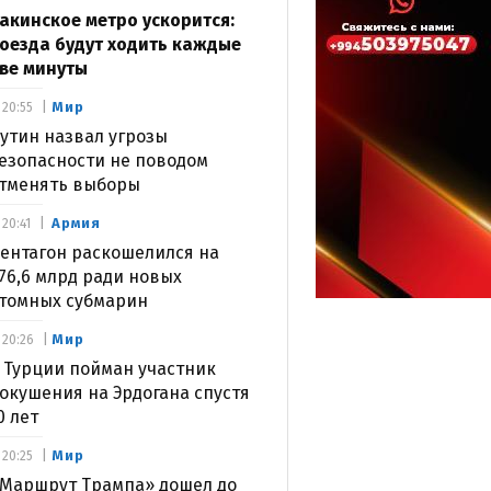
акинское метро ускорится:
оезда будут ходить каждые
ве минуты
Мир
20:55
утин назвал угрозы
езопасности не поводом
тменять выборы
Армия
20:41
ентагон раскошелился на
76,6 млрд ради новых
томных субмарин
Мир
20:26
 Турции пойман участник
окушения на Эрдогана спустя
0 лет
Мир
20:25
Маршрут Трампа» дошел до