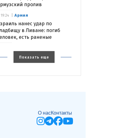
рмузский пролив
Армия
19:24
зраиль нанес удар по
ладбищу в Ливане: погиб
еловек, есть раненые
Показать еще
О нас
Контакты