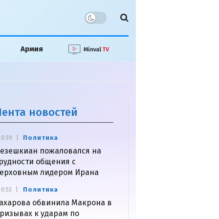
Армия
Лента новостей
Политика
0:59
езешкиан пожаловался на
рудности общения с
ерховным лидером Ирана
Политика
0:53
ахарова обвинила Макрона в
ризывах к ударам по