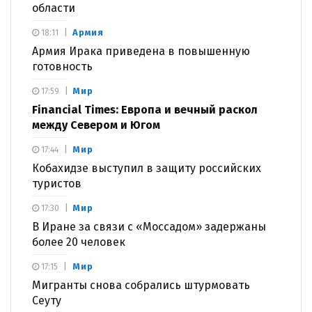
области
Армия
18:11
Армия Ирака приведена в повышенную
готовность
Мир
17:59
Financial Times: Европа и вечный раскол
между Севером и Югом
Мир
17:44
Кобахидзе выступил в защиту российских
туристов
Мир
17:30
В Иране за связи с «Моссадом» задержаны
более 20 человек
Мир
17:15
Мигранты снова собрались штурмовать
Сеуту