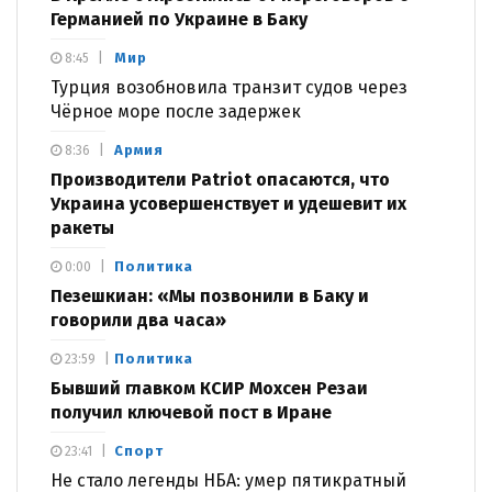
Германией по Украине в Баку
Мир
8:45
Турция возобновила транзит судов через
Чёрное море после задержек
Армия
8:36
Производители Patriot опасаются, что
Украина усовершенствует и удешевит их
ракеты
Политика
0:00
Пезешкиан: «Мы позвонили в Баку и
говорили два часа»
Политика
23:59
Бывший главком КСИР Мохсен Резаи
получил ключевой пост в Иране
Спорт
23:41
Не стало легенды НБА: умер пятикратный