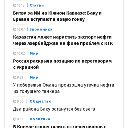
Статьи
10:18
Битва за ИИ на Южном Кавказе: Баку и
Ереван вступают в новую гонку
Экономика
10:07
Казахстан может нарастить экспорт нефти
через Азербайджан на фоне проблем с КТК
Мир
10:02
Россия раскрыла позицию по переговорам
с Украиной
Мир
9:23
У побережья Омана произошла утечка нефти
из тонущего танкера
Общество
9:06
Два района Баку останутся без света
Политика
8:55
В Кремле открестились от переговоров с