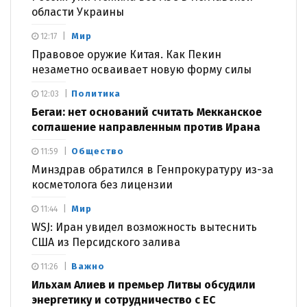
области Украины
Мир
12:17
Правовое оружие Китая. Как Пекин
незаметно осваивает новую форму силы
Политика
12:03
Бегаи: нет оснований считать Мекканское
соглашение направленным против Ирана
Общество
11:59
Минздрав обратился в Генпрокуратуру из-за
косметолога без лицензии
Мир
11:44
WSJ: Иран увидел возможность вытеснить
США из Персидского залива
Важно
11:26
Ильхам Алиев и премьер Литвы обсудили
энергетику и сотрудничество с ЕС