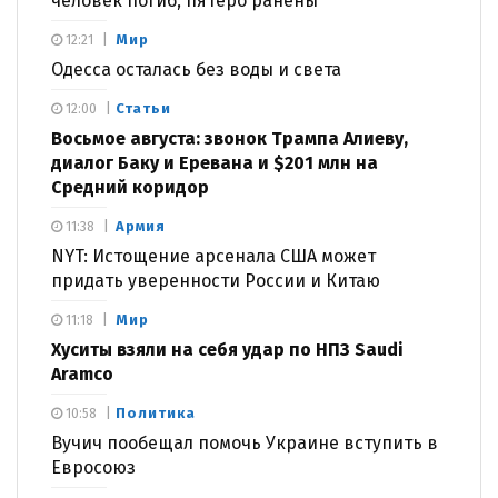
человек погиб, пятеро ранены
Мир
12:21
Одесса осталась без воды и света
Статьи
12:00
Восьмое августа: звонок Трампа Алиеву,
диалог Баку и Еревана и $201 млн на
Средний коридор
Армия
11:38
NYT: Истощение арсенала США может
придать уверенности России и Китаю
Мир
11:18
Хуситы взяли на себя удар по НПЗ Saudi
Aramco
Политика
10:58
Вучич пообещал помочь Украине вступить в
Евросоюз