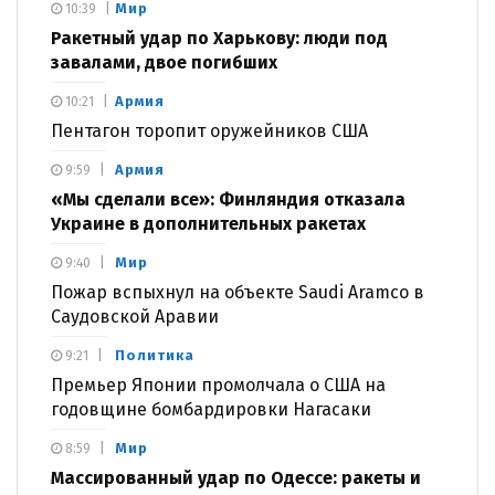
Мир
10:39
Ракетный удар по Харькову: люди под
завалами, двое погибших
Армия
10:21
Пентагон торопит оружейников США
Армия
9:59
«Мы сделали все»: Финляндия отказала
Украине в дополнительных ракетах
Мир
9:40
Пожар вспыхнул на объекте Saudi Aramco в
Саудовской Аравии
Политика
9:21
Премьер Японии промолчала о США на
годовщине бомбардировки Нагасаки
Мир
8:59
Массированный удар по Одессе: ракеты и