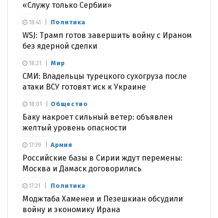
«Служу только Сербии»
Политика
18:41
WSJ: Трамп готов завершить войну с Ираном
без ядерной сделки
Мир
18:21
СМИ: Владельцы турецкого сухогруза после
атаки ВСУ готовят иск к Украине
Общество
18:01
Баку накроет сильный ветер: объявлен
желтый уровень опасности
Армия
17:39
Российские базы в Сирии ждут перемены:
Москва и Дамаск договорились
Политика
17:21
Моджтаба Хаменеи и Пезешкиан обсудили
войну и экономику Ирана