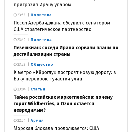
пригрозил Ирану ударом
Политика
23:53
Посол Азербайджана обсудил с сенатором
США стратегическое партнерство
Политика
23:40
Пезешкиан: соседи Ирана сорвали планы по
дестабилизации страны
Общество
23:23
К метро «Кёроглу» построят новую дорогу: в
Баку перекроют участки улиц
Статьи
23:04
Тайна российских маркетплейсов: почему
горит Wildberries, а Ozon остается
невредимым?
Армия
22:54
Морская блокада продолжается: США