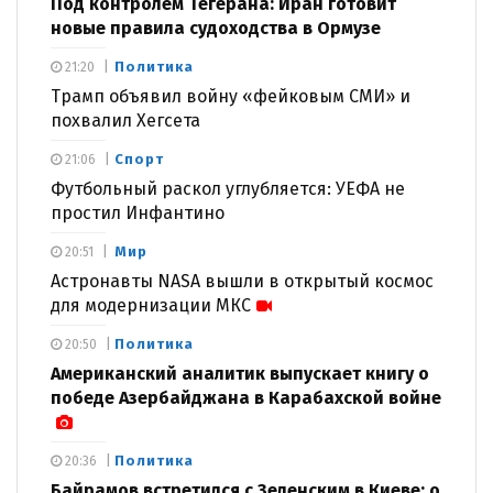
Под контролем Тегерана: Иран готовит
новые правила судоходства в Ормузе
Политика
21:20
Трамп объявил войну «фейковым СМИ» и
похвалил Хегсета
Спорт
21:06
Футбольный раскол углубляется: УЕФА не
простил Инфантино
Мир
20:51
Астронавты NASA вышли в открытый космос
для модернизации МКС
Политика
20:50
Американский аналитик выпускает книгу о
победе Азербайджана в Карабахской войне
Политика
20:36
Байрамов встретился с Зеленским в Киеве: о