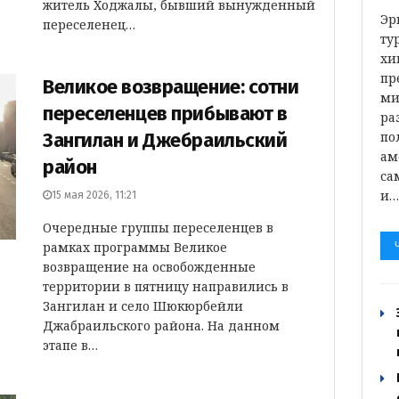
житель Ходжалы, бывший вынужденный
Эр
переселенец…
ту
хи
пр
Великое возвращение: сотни
ми
переселенцев прибывают в
ра
Зангилан и Джебраильский
по
ам
район
са
и
15 мая 2026, 11:21
Очередные группы переселенцев в
рамках программы Великое
возвращение на освобожденные
территории в пятницу направились в
Зангилан и село Шюкюрбейли
Джабраильского района. На данном
этапе в…