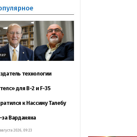
опулярное
МИР
здатель технологии
телс» для B-2 и F-35
ратился к Нассиму Талебу
-за Варданяна
 августа 2026, 09:23