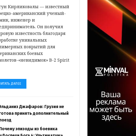
гун Кирликовалы — известный
рецко-американский ученый-
мик, инженер и
едприниматель. Он получил
ровую известность благодаря
зработке уникальных
лимерных покрытий для
ериканских боевых
молетов-«невидимок» B-2 Spirit
…
ЧИТАТЬ ДАЛЕЕ
Эльданиз Джафаров: Грузия не
готова принять дополнительный
поезд
Почему эпизоды из боевика
«Доспехи Бога 4: Ультиматум»