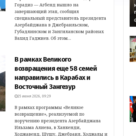
Горадиз — Агбенд вышло на
завершающий этап, сообщил
специальный представитель президента
Азербайджана в Джебраильском,
Губадлинском и Зангиланском районах
Вахид Гаджиев. Об этом…
В рамках Великого
возвращения еще 58 семей
направились в Карабах и
Восточный Зангезур
25 июня 2026, 09:29
В рамках программы «Великое
возвращение», реализуемой по
поручению президента Азербайджана
Ильхама Алиева, в Ханкенди,
Ходжавенд, Шушу, Джебраил, Ходжалы и