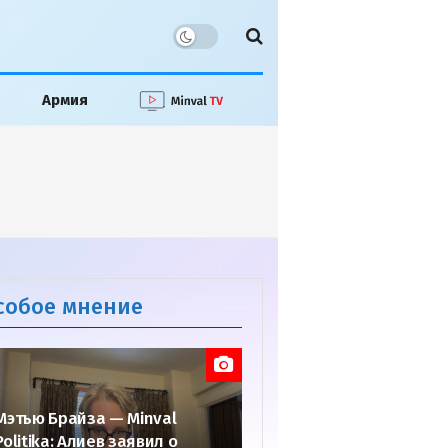
Армия
собое мнение
Мэтью Брайза — Minval
Politika: Алиев заявил о