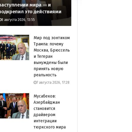
наступлении мира — и
подкрепил это действиями
8 августа 2026, 13:55
Мир под зонтиком
Трампа: почему
Москва, Брюссель
и Тегеран
вынуждены были
принять новую
реальность
7 августа 2026, 17:28
Мусабеков:
Азербайджан
становится
драйвером
интеграции
тюркского мира