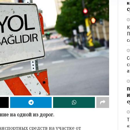
к
С
К
П
с
С
с
а
П
И
с
ние на одной из дорог.
Т
«
ранспортных средств на участке от