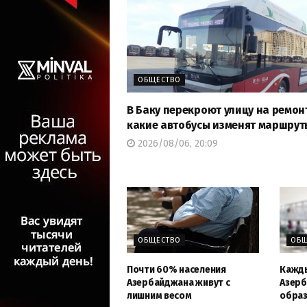
ОБЩЕСТВО
В Баку перекроют улицу на ремон
какие автобусы изменят маршрут
2026/08/06, 20:09
ОБЩЕСТВО
ОБЩ
Почти 60% населения
Кажды
Азербайджана живут с
Азерб
лишним весом
обра