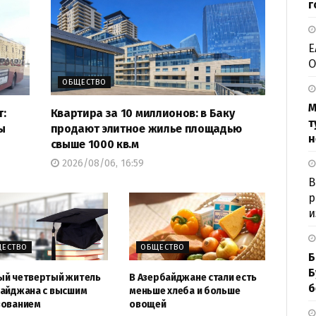
г
Е
О
ОБЩЕСТВО
М
т:
Квартира за 10 миллионов: в Баку
т
ы
продают элитное жилье площадью
н
свыше 1000 кв.м
2026/08/06, 16:59
В
р
и
ЕСТВО
ОБЩЕСТВО
Б
Б
й четвертый житель
В Азербайджане стали есть
б
айджана с высшим
меньше хлеба и больше
зованием
овощей