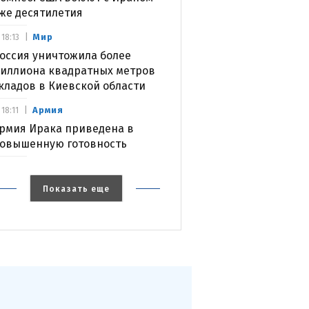
же десятилетия
Мир
18:13
оссия уничтожила более
иллиона квадратных метров
кладов в Киевской области
Армия
18:11
рмия Ирака приведена в
овышенную готовность
Показать еще