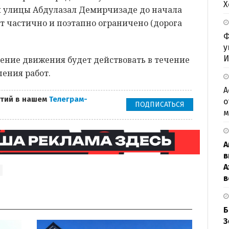
Х
и улицы Абдулазал Демирчизаде до начала
т частично и поэтапно ограничено (дорога
Ф
у
И
ение движения будет действовать в течение
ения работ.
А
тий в нашем
Телеграм-
о
ПОДПИСАТЬСЯ
м
А
в
А
в
Б
З