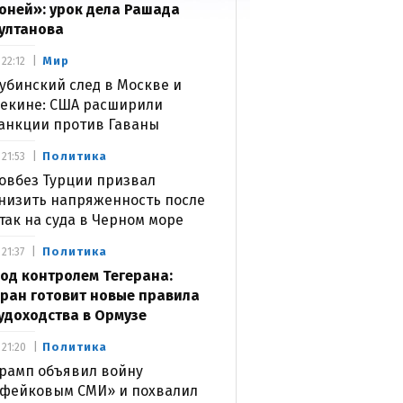
оней»: урок дела Рашада
ултанова
Мир
22:12
убинский след в Москве и
екине: США расширили
анкции против Гаваны
Политика
21:53
овбез Турции призвал
низить напряженность после
так на суда в Черном море
Политика
21:37
од контролем Тегерана:
ран готовит новые правила
удоходства в Ормузе
Политика
21:20
рамп объявил войну
фейковым СМИ» и похвалил