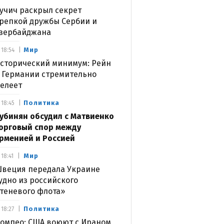
учич раскрыл секрет
репкой дружбы Сербии и
зербайджана
Мир
18:54
сторический минимум: Рейн
 Германии стремительно
елеет
Политика
18:45
убинян обсудил с Матвиенко
орговый спор между
рменией и Россией
Мир
18:41
веция передала Украине
удно из российского
теневого флота»
Политика
18:27
омпео: США воюют с Ираном