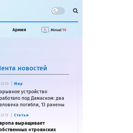
Армия
Лента новостей
Мир
22:33
зрывное устройство
работало под Дамаском: два
еловека погибли, 13 ранены
Статьи
22:13
вропа выращивает
обственных «троянских