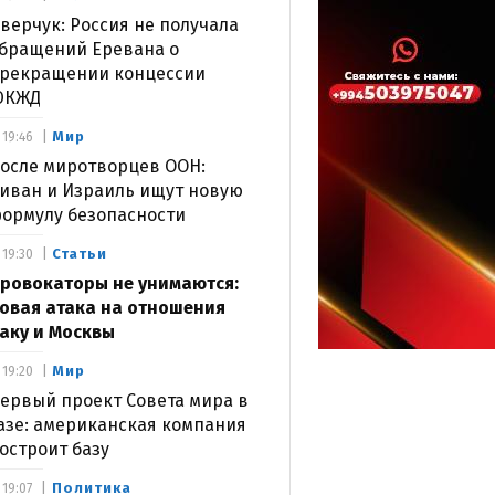
верчук: Россия не получала
бращений Еревана о
рекращении концессии
ЮКЖД
Мир
19:46
осле миротворцев ООН:
иван и Израиль ищут новую
ормулу безопасности
Статьи
19:30
ровокаторы не унимаются:
овая атака на отношения
аку и Москвы
Мир
19:20
ервый проект Совета мира в
азе: американская компания
остроит базу
Политика
19:07