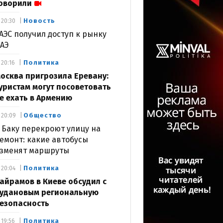
оворили
Новость
20:30
АЭС получил доступ к рынку
АЭ
Политика
20:16
осква пригрозила Еревану:
уристам могут посоветовать
е ехать в Армению
Общество
20:09
 Баку перекроют улицу на
емонт: какие автобусы
зменят маршруты
Политика
20:04
айрамов в Киеве обсудил с
удановым региональную
езопасность
Политика
19:56