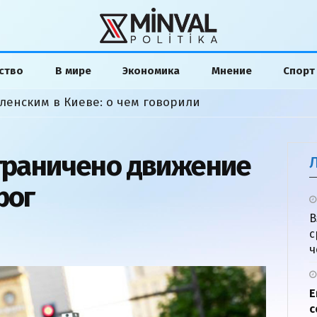
ство
В мире
Экономика
Мнение
Спорт
ленским в Киеве: о чем говорили
ограничено движение
рог
В
с
ч
Е
с