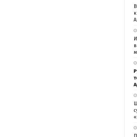
В
к
А
И
в
м
Р
т
А
Ш
с
«
П