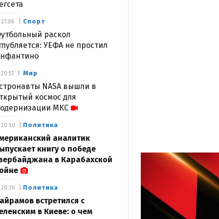
егсета
Спорт
21:06
утбольный раскол
глубляется: УЕФА не простил
нфантино
Мир
20:51
стронавты NASA вышли в
ткрытый космос для
одернизации МКС
Политика
20:50
мериканский аналитик
ыпускает книгу о победе
зербайджана в Карабахской
ойне
Политика
20:36
айрамов встретился с
еленским в Киеве: о чем