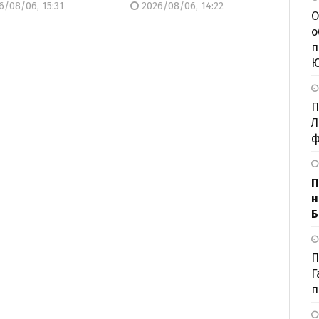
/08/06, 15:31
2026/08/06, 14:22
О
о
п
П
Л
ф
П
н
Б
П
Г
п