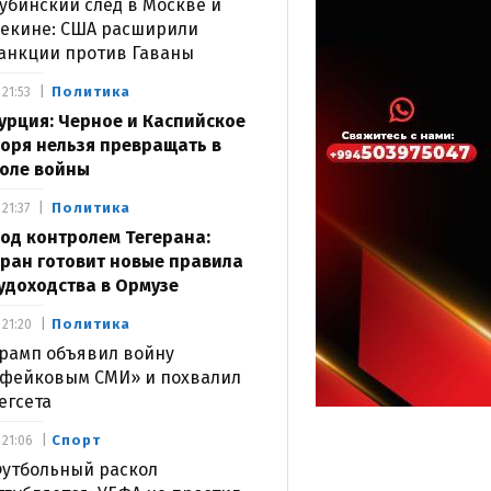
убинский след в Москве и
екине: США расширили
анкции против Гаваны
Политика
21:53
урция: Черное и Каспийское
оря нельзя превращать в
оле войны
Политика
21:37
од контролем Тегерана:
ран готовит новые правила
удоходства в Ормузе
Политика
21:20
рамп объявил войну
фейковым СМИ» и похвалил
егсета
Спорт
21:06
утбольный раскол