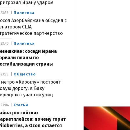
ригрозил Ирану ударом
Политика
23:53
осол Азербайджана обсудил с
енатором США
тратегическое партнерство
Политика
23:40
езешкиан: соседи Ирана
орвали планы по
естабилизации страны
Общество
23:23
 метро «Кёроглу» построят
овую дорогу: в Баку
ерекроют участки улиц
Статьи
23:04
айна российских
аркетплейсов: почему горит
ildberries, а Ozon остается