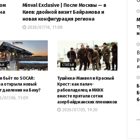
О
мом
Minval Exclusive | После Москвы — в
на
Киев: двойной визит Байрамова и
новая конфигурация региона
М
т
2026/07/16, 11:08
н
В
р
ТЬИ
СТАТЬИ
и
я бьёт по SOCAR:
Тушёнка-Манвел и Красный
а открыла новый
Крест: как палач-
Б
 давления на Баку?
рабовладелец и МККК
Б
вместе прятали сотни
/07/06, 11:09
б
азербайджанских пленников
2026/07/05, 19:20