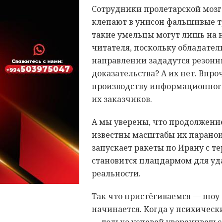
Сотрудники пролетарской мозг
клепают в унисон фальшивые т
такие умельцы могут лишь на 
читателя, поскольку обладате
направлении зададутся резонн
доказательства? А их нет. Впро
производству информационного
их заказчиков.
А мы уверены, что продолжение
известны масштабы их паранои
запускает ракеты по Ирану с 
становится плацдармом для уд
реальности.
Так что пристёгиваемся — шоу 
начинается. Когда у психичес
— только успевай уворачиватьс