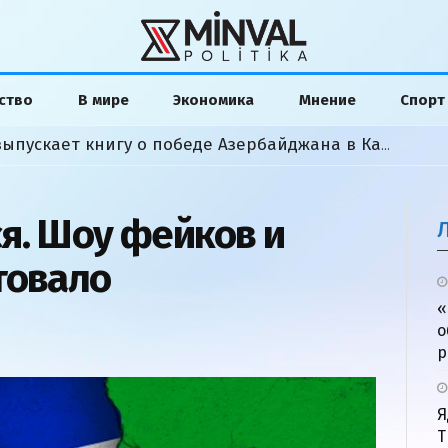
ство
В мире
Экономика
Мнение
Спорт
Американский аналитик выпускает книгу о победе Азербайджана в Карабахской войне
я. Шоу фейков и
товало
«
о
р
Я
Т