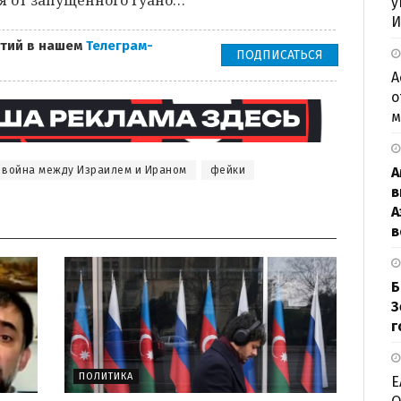
у
И
тий в нашем
Телеграм-
ПОДПИСАТЬСЯ
А
о
м
война между Израилем и Ираном
фейки
А
в
А
в
Б
З
г
ПОЛИТИКА
Е