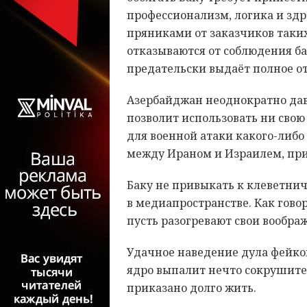
профессионализм, логика и здр
пряниками от заказчиков таки
отказываются от соблюдения б
предательски выдаёт полное от
Азербайджан неоднократно дав
позволит использовать ни свою
для военной атаки какого-либо 
между Ираном и Израилем, при
Баку не привыкать к клеветни
в медиапространстве. Как гово
пусть разогревают свои вообр
Удачное наведение дула фейком
ядро выпалит нечто сокрушите
приказано долго жить.