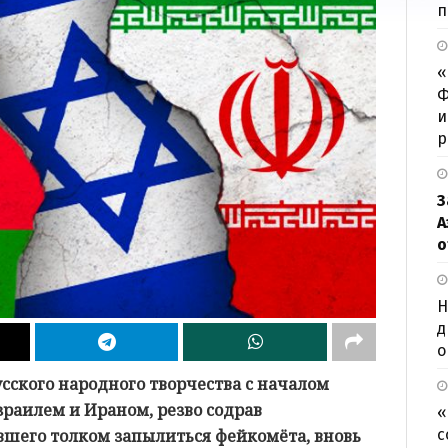
п
«
Ф
и
р
З
А
о
Н
д
о
сского народного творчества с началом
раилем и Ираном, резво содрав
«
вшего толком запылиться фейкомёта, вновь
с