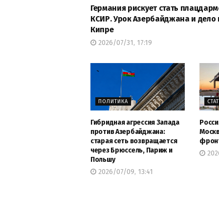
Германия рискует стать плацдар
КСИР. Урок Азербайджана и дело 
Кипре
2026/07/31, 17:19
ПОЛИТИКА
СТА
Гибридная агрессия Запада
Росси
против Азербайджана:
Москв
старая сеть возвращается
фронт
через Брюссель, Париж и
2026
Польшу
2026/07/09, 13:41