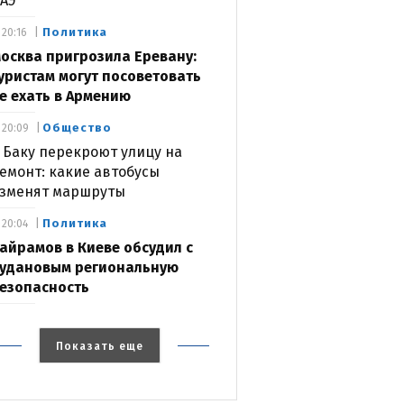
АЭ
Политика
20:16
осква пригрозила Еревану:
уристам могут посоветовать
е ехать в Армению
Общество
20:09
 Баку перекроют улицу на
емонт: какие автобусы
зменят маршруты
Политика
20:04
айрамов в Киеве обсудил с
удановым региональную
езопасность
Показать еще