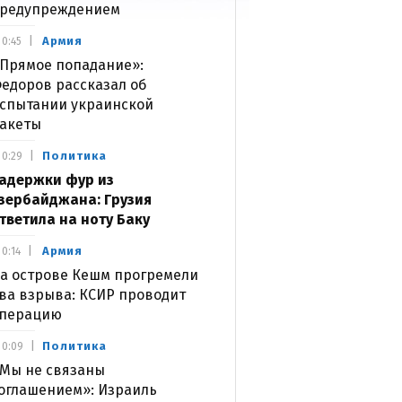
редупреждением
Армия
0:45
Прямое попадание»:
едоров рассказал об
спытании украинской
акеты
Политика
0:29
адержки фур из
зербайджана: Грузия
тветила на ноту Баку
Армия
0:14
а острове Кешм прогремели
ва взрыва: КСИР проводит
перацию
Политика
0:09
Мы не связаны
оглашением»: Израиль