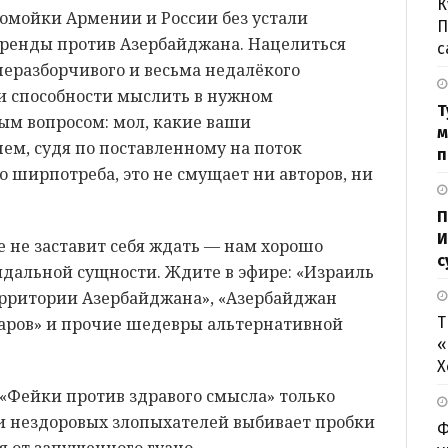
К
омойки Армении и России без устали
П
ренды против Азербайджана. Нацелиться
с
неразборчивого и весьма недалёкого
ли способности мыслить в нужном
Т
ым вопросом: мол, какие ваши
м
чем, судя по поставленному на поток
п
 ширпотреба, это не смущает ни авторов, ни
П
И
 не заставит себя ждать — нам хорошо
с
дальной сущности. Ждите в эфире: «Израиль
территории Азербайджана», «Азербайджан
аров» и прочие шедевры альтернативной
Т
«
Х
«Фейки против здравого смысла» только
ки нездоровых злопыхателей выбивает пробки
Ф
я от запущенного гуано…