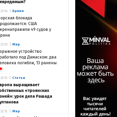
евредимым?
Армия
22:54
орская блокада
родолжается: США
еренаправили 49 судов у
рана
Мир
22:33
зрывное устройство
работало под Дамаском: два
еловека погибли, 13 ранены
Статьи
22:13
вропа выращивает
обственных «троянских
оней»: урок дела Рашада
ултанова
Мир
22:12