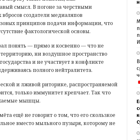
н
авый смысл. В погоне за черствыми
х вбросов создатели медиаляпов
М
азовых принципов подачи информации, что
п
сутствие фактологической основы.
п
И
ал понять — прямо и косвенно — что не
 территорию, ни воздушное пространство
государства и не участвует в конфликте
В
с
держиваясь полного нейтралитета.
ч
ческой и лживой риторике, распространяемой
рится, только иммунитет крепчает. Так что
ажаемые мышцы.
Е
с
ёта ещё не говорит о том, что его скользкое
к
С
льное вместо мыльного пузыря, которому не