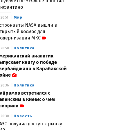
глубляется: УЕФА не простил
нфантино
Мир
20:51
стронавты NASA вышли в
ткрытый космос для
одернизации МКС
Политика
20:50
мериканский аналитик
ыпускает книгу о победе
зербайджана в Карабахской
ойне
Политика
20:36
айрамов встретился с
еленским в Киеве: о чем
оворили
Новость
20:30
АЭС получил доступ к рынку