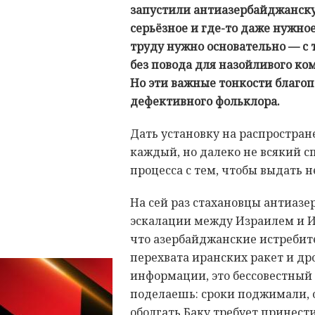
запустили антиазербайджанс
серьёзное и где-то даже нужное
труду нужно основательно — с 
без повода для назойливого ко
Но эти важные тонкости благ
дефективного фольклора.
Дать установку на распростра
каждый, но далеко не всякий с
процесса с тем, чтобы выдать н
На сей раз стахановцы антиаз
эскалации между Израилем и И
что азербайджанские истребит
перехвата иранских ракет и др
информации, это бессовестный
поделаешь: сроки поджимали, 
оболгать Баку требует принести