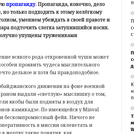
п
кую
пропаганду
. Пропаганда, конечно, дело
, но только подходить к этому нелёгкому
толком, умением убеждать в своей правоте и
П
мара подточить слегка затупившийся носик.
с
с
ополучно упущены тружениками
П
нение всякого рода откровенной чуши может
с
пособен проявить чудеса мыслительного
д
ечто дельное и хотя бы правдоподобное.
К
ербайджанского движения на фоне военной
н
раном выдали «светлую» мыслишку о том,
п
ели якобы были подняты в воздух для
онов-камикадзе. По имеющейся у Minval
Т
 и бескомпромиссный фейк. Ничего не
м
оперативность в миссии оклеветать и
W
 в жертву такие понятия, как