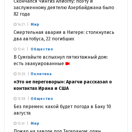
Скончался Чингиз Алиоглу: поэту и
заслуженному деятелю Азербайджана было
82 года
Мир
14:21
Смертельная авария в Нигере: столкнулись
два автобуса, 22 погибших
Общество
13:41
В Сумгайыте вспыхнул пятиэтажный дом:
есть эвакуированные
Политика
13:20
«Это не переговоры»: Арагчи рассказал о
контактах Ирана и США
Общество
12:58
Без перемен: какой будет погода в Баку 10
августа
Мир
12:41
Пожар на заводе под Тегераном: один