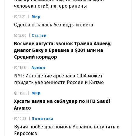
человек погиб, пятеро ранены
Мир
12:21
Одесса осталась без воды и света
Статьи
12:00
Восьмое августа: звонок Трампа Алиеву,
диалог Баку и Еревана и $201 млн на
Средний коридор
Армия
11:38
NYT: Истощение арсенала США может
придать уверенности России и Китаю
Мир
11:18
Хуситы взяли на себя удар по НПЗ Saudi
Aramco
Политика
10:58
Вучич пообещал помочь Украине вступить в
Евросоюз