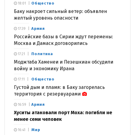
Общество
18:01
Баку накроет сильный ветер: объявлен
желтый уровень опасности
Армия
17:39
Российские базы в Сирии ждут перемены:
Москва и Дамаск договорились
Политика
17:21
Моджтаба Хаменеи и Пезешкиан обсудили
войну и экономику Ирана
Общество
17:11
Густой дым и пламя: в Баку загорелась
территория с резервуарами
Армия
16:59
Хуситы атаковали порт Моха: погибли не
менее семи человек
Мир
16:41