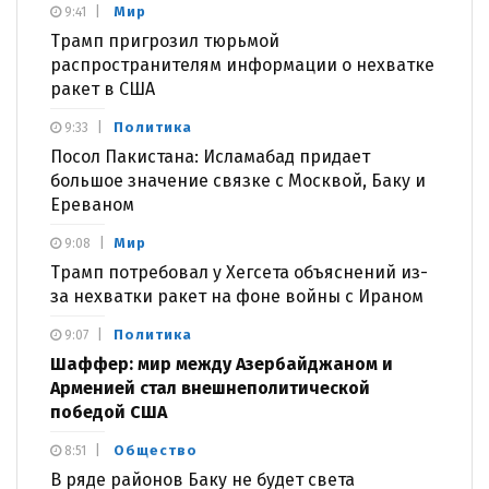
Мир
9:41
Трамп пригрозил тюрьмой
распространителям информации о нехватке
ракет в США
Политика
9:33
Посол Пакистана: Исламабад придает
большое значение связке с Москвой, Баку и
Ереваном
Мир
9:08
Трамп потребовал у Хегсета объяснений из-
за нехватки ракет на фоне войны с Ираном
Политика
9:07
Шаффер: мир между Азербайджаном и
Арменией стал внешнеполитической
победой США
Общество
8:51
В ряде районов Баку не будет света