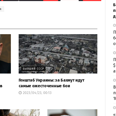
Б
я
п
д
П
б
о
П
$
БЫВШИЙ СССР
а
Генштаб Украины: за Бахмут идут
 в
самые ожесточенные бои
В
п
2023/04/23, 00:13
1
«