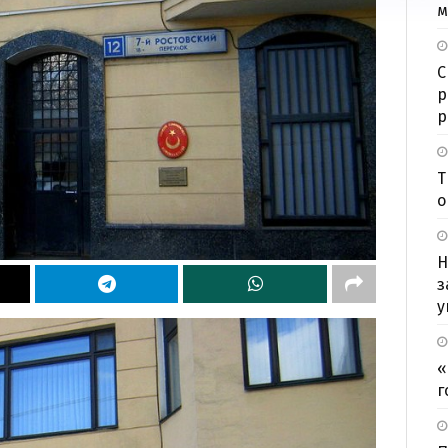
м
С
р
р
Т
о
Н
з
у
«
г