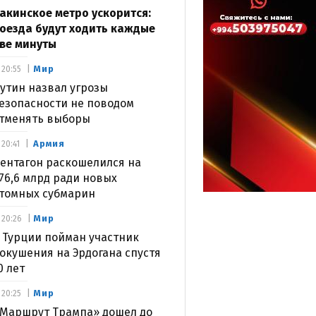
акинское метро ускорится:
оезда будут ходить каждые
ве минуты
Мир
20:55
утин назвал угрозы
езопасности не поводом
тменять выборы
Армия
20:41
ентагон раскошелился на
76,6 млрд ради новых
томных субмарин
Мир
20:26
 Турции пойман участник
окушения на Эрдогана спустя
0 лет
Мир
20:25
Маршрут Трампа» дошел до