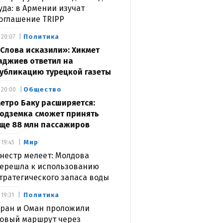
уда: в Армении изучат
оглашение TRIPP
Политика
20:07
Слова исказили»: Хикмет
аджиев ответил на
убликацию турецкой газеты
Общество
20:00
етро Баку расширяется:
одземка сможет принять
ще 88 млн пассажиров
Мир
19:45
нестр мелеет: Молдова
ерешла к использованию
тратегического запаса воды
Политика
19:31
ран и Оман проложили
овый маршрут через