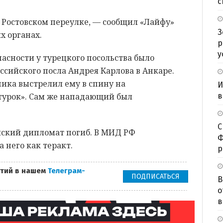
с
 Ростовском переулке, — сообщил «Лайфу»
З
х органах.
р
у
асности у турецкого посольства было
ссийского посла Андрея Карлова в Анкаре.
ика выстрелил ему в спину на
И
в
 турок». Сам же нападающий был
С
ский дипломат погиб. В МИД РФ
Ф
 него как теракт.
р
тий в нашем
Телеграм-
ПОДПИСАТЬСЯ
В
о
в