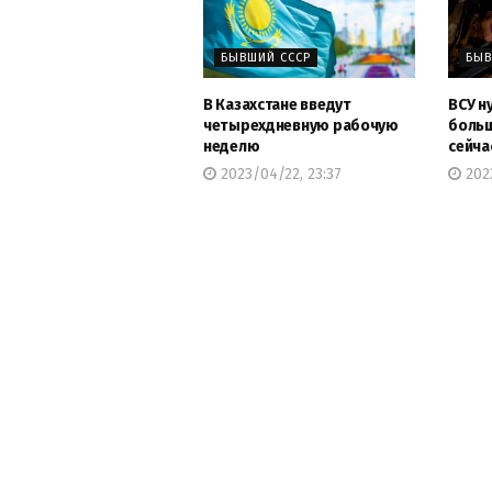
БЫВШИЙ СССР
БЫВ
В Казахстане введут
ВСУ н
четырехдневную рабочую
больш
неделю
сейча
2023/04/22, 23:37
2023