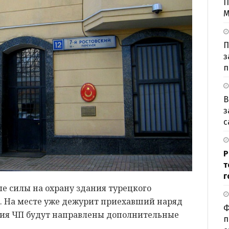
П
М
П
з
п
В
з
с
Р
т
г
 силы на охрану здания турецкого
. На месте уже дежурит приехавший наряд
Ф
ния ЧП будут направлены дополнительные
п