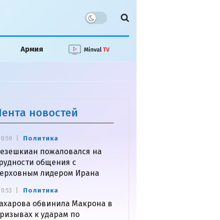
Армия
Лента новостей
Политика
0:59
езешкиан пожаловался на
рудности общения с
ерховным лидером Ирана
Политика
0:53
ахарова обвинила Макрона в
ризывах к ударам по