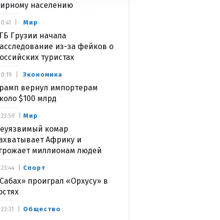
ирному населению
Мир
0:41
ГБ Грузии начала
асследование из-за фейков о
оссийских туристах
Экономика
0:19
рамп вернул импортерам
коло $100 млрд
Мир
23:59
еуязвимый комар
ахватывает Африку и
грожает миллионам людей
Спорт
23:44
Сабах» проиграл «Орхусу» в
остях
Общество
23:31