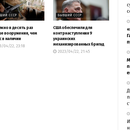
с
с
ШИЙ СССР
БЫВШИЙ СССР
ужно в десять раз
США обеспечили для
«
е вооружения, чем
контрнаступления 9
Г
с в наличии
украинских
п
механизированных бригад
/04/22, 23:18
2023/04/22, 21:45
М
п
е
Д
п
с
И
н