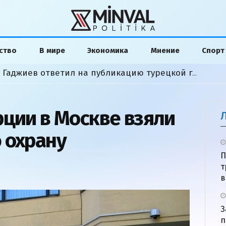
ство
В мире
Экономика
Мнение
Спорт
«Слова исказили»: Хикмет Гаджиев ответил на публикацию турецкой газеты
рции в Москве взяли
 охрану
П
т
в
З
п