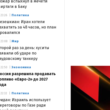
ожар вспыхнул в мечети
иртаги в Баку
Политика
23:26
езешкиан: Иран хотели
ахватить за 48 часов, но план
ровалился
Мир
23:08
торой раз за день: хуситы
аявили об ударе по
аудовскому танкеру
Экономика
22:50
оссия разрешила продавать
опливо «Евро-2» до 2027
ода
Политика
22:32
идан: Израиль использует
ереговоры по Газе ради