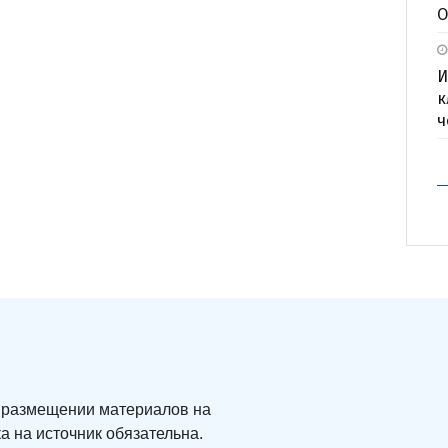
О
И
к
ч
ри размещении материалов на
а на источник обязательна.