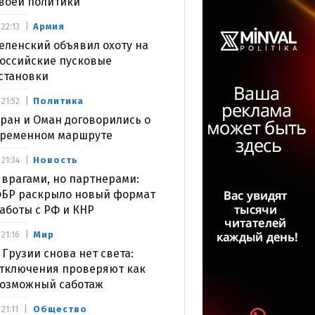
воей политики
Армия
22:13
еленский объявил охоту на
оссийские пусковые
становки
Политика
21:52
ран и Оман договорились о
ременном маршруте
Новость
21:34
 врагами, но партнерами:
БР раскрыло новый формат
аботы с РФ и КНР
Мир
21:16
 Грузии снова нет света:
тключения проверяют как
озможный саботаж
Общество
21:11