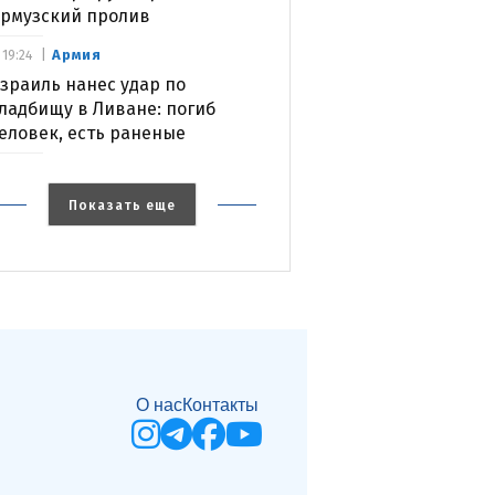
рмузский пролив
Армия
19:24
зраиль нанес удар по
ладбищу в Ливане: погиб
еловек, есть раненые
Показать еще
О нас
Контакты