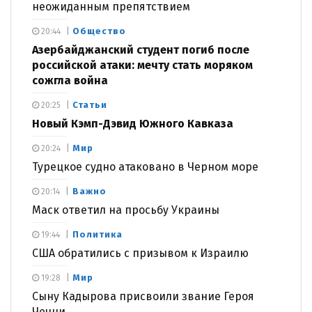
неожиданным препятствием
Общество
20:44
Азербайджанский студент погиб после
российской атаки: мечту стать моряком
сожгла война
Статьи
20:25
Новый Кэмп-Дэвид Южного Кавказа
Мир
20:24
Турецкое судно атаковано в Черном море
Важно
20:14
Маск ответил на просьбу Украины
Политика
19:44
США обратились с призывом к Израилю
Мир
19:28
Сыну Кадырова присвоили звание Героя
Чечни