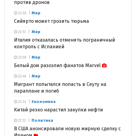
против дронов
Мир
23:30
Сийярто может грозить тюрьма
Мир
23:13
Италия отказалась отменять пограничный
контроль с Испанией
Мир
22:58
Белый дом разозлил фанатов Marvel
Мир
22:46
Мигрант попытался попасть в Сеуту на
параплане и погиб
Экономика
22:24
Китай резко нарастил закупки нефти
Политика
22:12
В США анонсировали новую мирную сделку с
Ираном