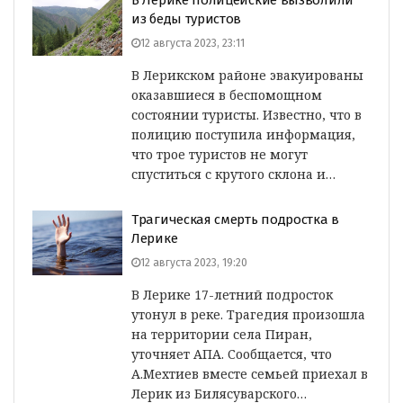
В Лерике полицейские вызволили
из беды туристов
12 августа 2023, 23:11
В Лерикском районе эвакуированы
оказавшиеся в беспомощном
состоянии туристы. Известно, что в
полицию поступила информация,
что трое туристов не могут
спуститься с крутого склона и…
Трагическая смерть подростка в
Лерике
12 августа 2023, 19:20
В Лерике 17-летний подросток
утонул в реке. Трагедия произошла
на территории села Пиран,
уточняет АПА. Сообщается, что
А.Мехтиев вместе семьей приехал в
Лерик из Билясуварского…