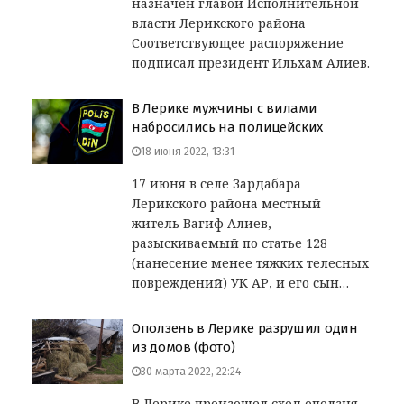
назначен главой Исполнительной
власти Лерикского района
Соответствующее распоряжение
подписал президент Ильхам Алиев.
В Лерике мужчины с вилами
набросились на полицейских
18 июня 2022, 13:31
17 июня в селе Зардабара
Лерикского района местный
житель Вагиф Алиев,
разыскиваемый по статье 128
(нанесение менее тяжких телесных
повреждений) УК АР, и его сын…
Оползень в Лерике разрушил один
из домов (фото)
30 марта 2022, 22:24
В Лерике произошел сход оползня.