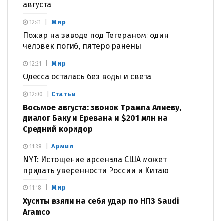
августа
Мир
12:41
Пожар на заводе под Тегераном: один
человек погиб, пятеро ранены
Мир
12:21
Одесса осталась без воды и света
Статьи
12:00
Восьмое августа: звонок Трампа Алиеву,
диалог Баку и Еревана и $201 млн на
Средний коридор
Армия
11:38
NYT: Истощение арсенала США может
придать уверенности России и Китаю
Мир
11:18
Хуситы взяли на себя удар по НПЗ Saudi
Aramco