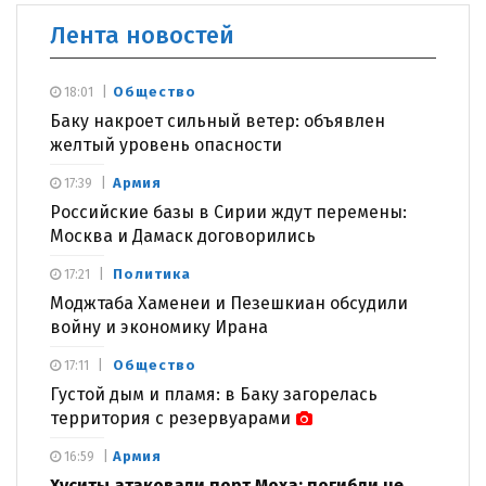
Лента новостей
Общество
18:01
Баку накроет сильный ветер: объявлен
желтый уровень опасности
Армия
17:39
Российские базы в Сирии ждут перемены:
Москва и Дамаск договорились
Политика
17:21
Моджтаба Хаменеи и Пезешкиан обсудили
войну и экономику Ирана
Общество
17:11
Густой дым и пламя: в Баку загорелась
территория с резервуарами
Армия
16:59
Хуситы атаковали порт Моха: погибли не