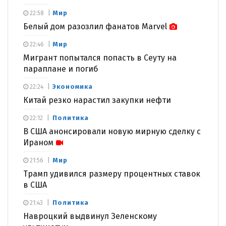
Мир
22:58
Белый дом разозлил фанатов Marvel
Мир
22:46
Мигрант попытался попасть в Сеуту на
параплане и погиб
Экономика
22:24
Китай резко нарастил закупки нефти
Политика
22:12
В США анонсировали новую мирную сделку с
Ираном
Мир
21:56
Трамп удивился размеру процентных ставок
в США
Политика
21:43
Навроцкий выдвинул Зеленскому