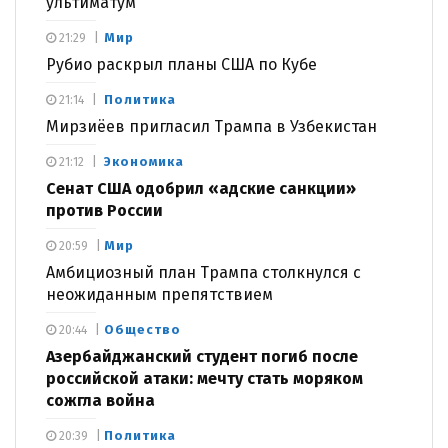
ультиматум
Мир
21:29
Рубио раскрыл планы США по Кубе
Политика
21:14
Мирзиёев пригласил Трампа в Узбекистан
Экономика
21:12
Сенат США одобрил «адские санкции»
против России
Мир
20:59
Амбициозный план Трампа столкнулся с
неожиданным препятствием
Общество
20:44
Азербайджанский студент погиб после
российской атаки: мечту стать моряком
сожгла война
Политика
20:39