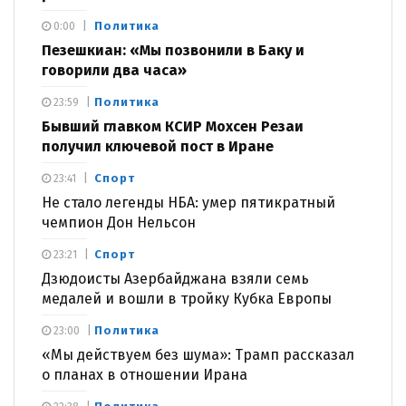
Политика
0:00
Пезешкиан: «Мы позвонили в Баку и
говорили два часа»
Политика
23:59
Бывший главком КСИР Мохсен Резаи
получил ключевой пост в Иране
Спорт
23:41
Не стало легенды НБА: умер пятикратный
чемпион Дон Нельсон
Спорт
23:21
Дзюдоисты Азербайджана взяли семь
медалей и вошли в тройку Кубка Европы
Политика
23:00
«Мы действуем без шума»: Трамп рассказал
о планах в отношении Ирана