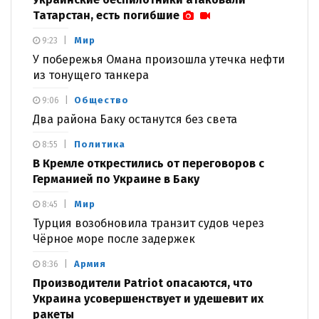
Татарстан, есть погибшие
Мир
9:23
У побережья Омана произошла утечка нефти
из тонущего танкера
Общество
9:06
Два района Баку останутся без света
Политика
8:55
В Кремле открестились от переговоров с
Германией по Украине в Баку
Мир
8:45
Турция возобновила транзит судов через
Чёрное море после задержек
Армия
8:36
Производители Patriot опасаются, что
Украина усовершенствует и удешевит их
ракеты