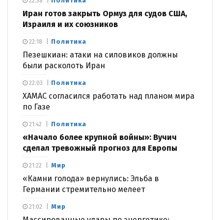
Политика
22:38
Иран готов закрыть Ормуз для судов США,
Израиля и их союзников
Политика
22:18
Пезешкиан: атаки на силовиков должны
были расколоть Иран
Политика
22:03
ХАМАС согласился работать над планом мира
по Газе
Политика
21:42
«Начало более крупной войны»: Вучич
сделал тревожный прогноз для Европы
Мир
21:22
«Камни голода» вернулись: Эльба в
Германии стремительно мелеет
Мир
21:02
Массированные удары по энергетике: