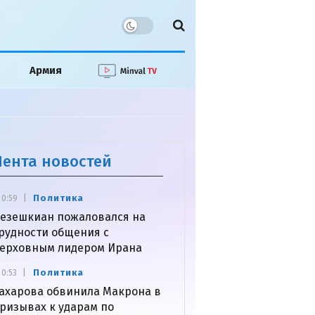
Армия
Лента новостей
Политика
0:59
езешкиан пожаловался на
рудности общения с
ерховным лидером Ирана
Политика
0:53
ахарова обвинила Макрона в
ризывах к ударам по