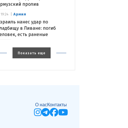
рмузский пролив
Армия
19:24
зраиль нанес удар по
ладбищу в Ливане: погиб
еловек, есть раненые
Показать еще
О нас
Контакты