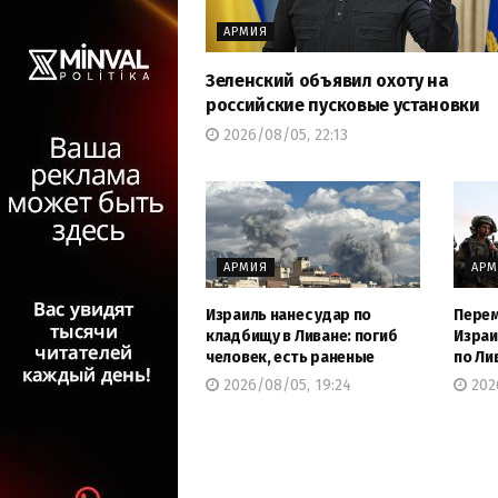
АРМИЯ
Зеленский объявил охоту на
российские пусковые установки
2026/08/05, 22:13
АРМИЯ
АР
Израиль нанес удар по
Перем
кладбищу в Ливане: погиб
Израи
человек, есть раненые
по Ли
2026/08/05, 19:24
2026