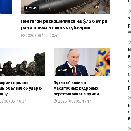
с
АРМИЯ
З
Пентагон раскошелился на $76,6 млрд
р
ради новых атомных субмарин
у
2026/08/05, 20:41
И
в
МИЯ
АРМИЯ
С
Ф
ирие сорвано:
Путин объявил о
р
ль объявил об ударах
масштабных кадровых
вану
перестановках в армии
/08/05, 18:27
2026/08/05, 14:17
В
о
в