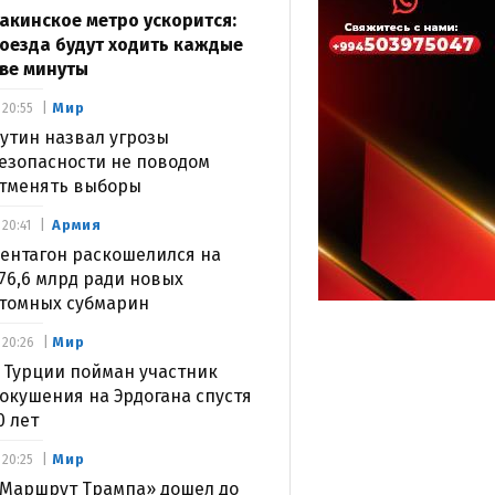
акинское метро ускорится:
оезда будут ходить каждые
ве минуты
Мир
20:55
утин назвал угрозы
езопасности не поводом
тменять выборы
Армия
20:41
ентагон раскошелился на
76,6 млрд ради новых
томных субмарин
Мир
20:26
 Турции пойман участник
окушения на Эрдогана спустя
0 лет
Мир
20:25
Маршрут Трампа» дошел до