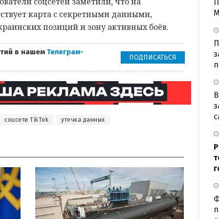
ватели соцсетей заметили, что на
П
М
ствует карта с секретными данными,
аинских позиций и зону активных боёв.
П
тий в нашем
Телеграм-
з
ПОДПИСАТЬСЯ
п
В
з
с
соцсети TikTok
утечка данных
Р
т
г
Ф
п