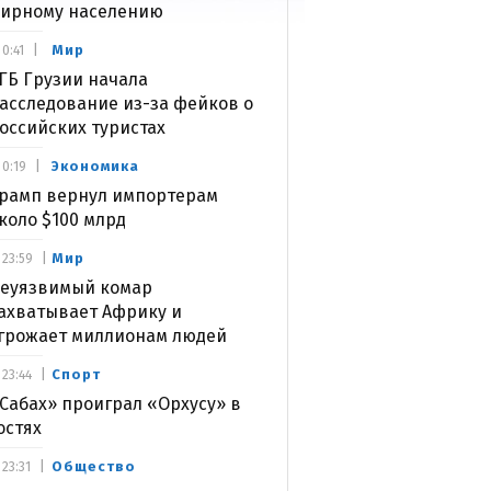
ирному населению
Мир
0:41
ГБ Грузии начала
асследование из-за фейков о
оссийских туристах
Экономика
0:19
рамп вернул импортерам
коло $100 млрд
Мир
23:59
еуязвимый комар
ахватывает Африку и
грожает миллионам людей
Спорт
23:44
Сабах» проиграл «Орхусу» в
остях
Общество
23:31