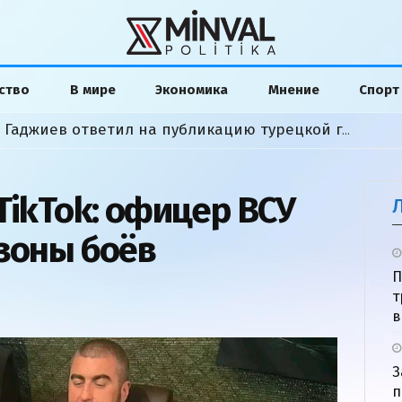
ство
В мире
Экономика
Мнение
Спорт
«Слова исказили»: Хикмет Гаджиев ответил на публикацию турецкой газеты
TikTok: офицер ВСУ
 зоны боёв
П
т
в
З
п