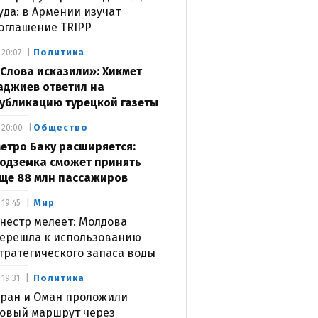
уда: в Армении изучат
оглашение TRIPP
Политика
20:07
Слова исказили»: Хикмет
аджиев ответил на
убликацию турецкой газеты
Общество
20:00
етро Баку расширяется:
одземка сможет принять
ще 88 млн пассажиров
Мир
19:45
нестр мелеет: Молдова
ерешла к использованию
тратегического запаса воды
Политика
19:31
ран и Оман проложили
овый маршрут через