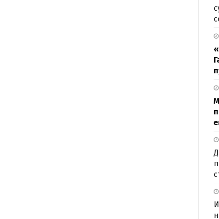
с
с
«
Г
п
М
п
е
Д
п
с
И
н