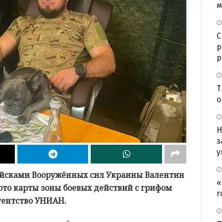
м
С
р
р
Т
о
Н
з
у
сками Вооружённых сил Украины Валентин
«
ото карты зоны боевых действий с грифом
г
агентство УНИАН.