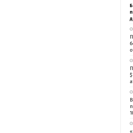
Б
п
д
П
б
о
П
$
а
В
п
1
«