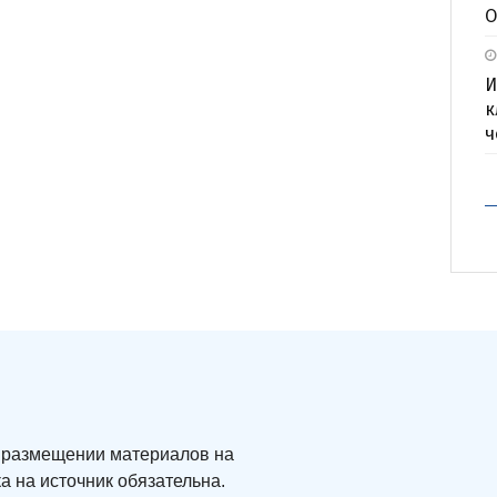
О
И
к
ч
ри размещении материалов на
а на источник обязательна.