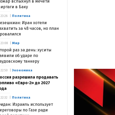
ожар вспыхнул в мечети
иртаги в Баку
Политика
23:26
езешкиан: Иран хотели
ахватить за 48 часов, но план
ровалился
Мир
23:08
торой раз за день: хуситы
аявили об ударе по
аудовскому танкеру
Экономика
22:50
оссия разрешила продавать
опливо «Евро-2» до 2027
ода
Политика
22:32
идан: Израиль использует
ереговоры по Газе ради