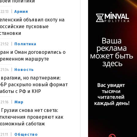
воей политики
Армия
22:13
еленский объявил охоту на
оссийские пусковые
становки
Политика
21:52
ран и Оман договорились о
ременном маршруте
Новость
21:34
 врагами, но партнерами:
БР раскрыло новый формат
аботы с РФ и КНР
Мир
21:16
 Грузии снова нет света:
тключения проверяют как
озможный саботаж
Общество
21:11