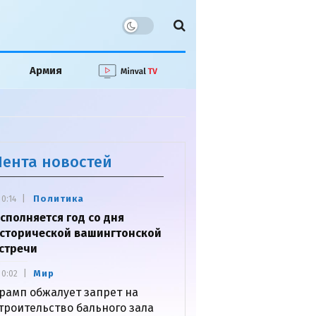
Армия
Лента новостей
Политика
0:14
сполняется год со дня
сторической вашингтонской
стречи
Мир
0:02
рамп обжалует запрет на
троительство бального зала