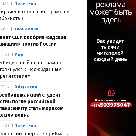
Политика
21:14
ирзиёев пригласил Трампа в
збекистан
Экономика
21:12
енат США одобрил «адские
анкции» против России
Мир
20:59
мбициозный план Трампа
толкнулся с неожиданным
репятствием
Общество
20:44
зербайджанский студент
огиб после российской
таки: мечту стать моряком
ожгла война
Политика
20:39
еленский впервые прибыл в