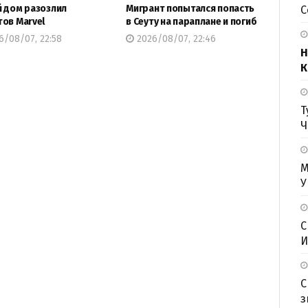
 дом разозлил
Мигрант попытался попасть
С
ов Marvel
в Сеуту на параплане и погиб
/08/07, 22:58
2026/08/07, 22:46
Н
К
Т
Ч
М
У
С
И
С
з