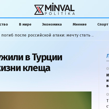
ство
В мире
Экономика
Мнение
Спорт
Азербайджанский студент погиб после российской атаки: мечту стать моряком сожгла война
жили в Турции
жизни клеща
И
и
в
Т
с