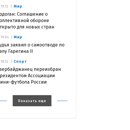
Мир
19:12
рдоган: Соглашение о
оллективной обороне
ткрыто для новых стран
Мир
19:04
удья заявил о самоотводе по
елу Гарегина II
Спорт
18:52
зербайджанец переизбран
резидентом Ассоциации
ини-футбола России
Показать еще