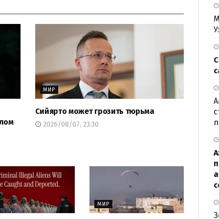
М
У
С
с
МИР
А
Сийярто может грозить тюрьма
с
елом
п
2026/08/07, 23:30
А
п
а
с
Р
МИР
З