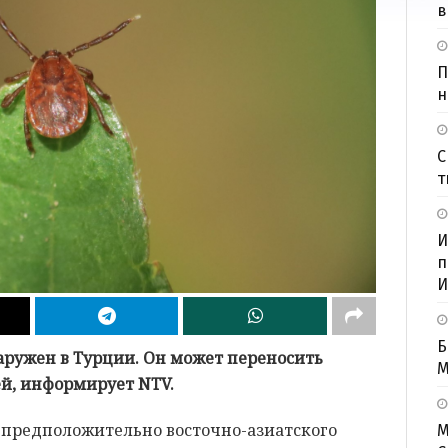
в
П
н
С
т
И
п
И
Б
аружен в Турции. Он может переносить
M
ей, информирует NTV.
s, предположительно восточно-азиатского
М