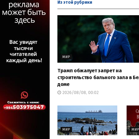
Из этой
рубрики
МИР
Трамп обжалует запрет на
строительство бального зала в Б
доме
2026/08/08, 00:02
МИР
МИ