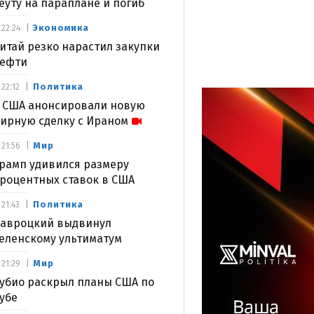
еуту на параплане и погиб
Экономика
22:24
итай резко нарастил закупки
ефти
Политика
22:12
 США анонсировали новую
ирную сделку с Ираном
Мир
21:56
рамп удивился размеру
роцентных ставок в США
Политика
21:43
авроцкий выдвинул
еленскому ультиматум
Мир
21:29
убио раскрыл планы США по
убе