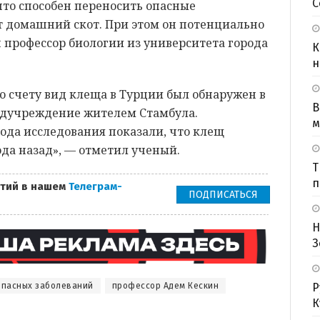
С
что способен переносить опасные
т домашний скот. При этом он потенциально
н профессор биологии из университета города
К
н
по счету вид клеща в Турции был обнаружен в
В
едучреждение жителем Стамбула.
м
года исследования показали, что клещ
да назад», — отметил ученый.
Т
п
тий в нашем
Телеграм-
ПОДПИСАТЬСЯ
Н
З
Р
опасных заболеваний
профессор Адем Кескин
К