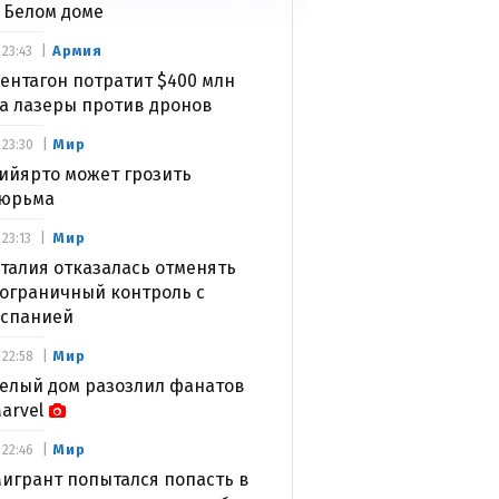
 Белом доме
Армия
23:43
ентагон потратит $400 млн
а лазеры против дронов
Мир
23:30
ийярто может грозить
юрьма
Мир
23:13
талия отказалась отменять
ограничный контроль с
спанией
Мир
22:58
елый дом разозлил фанатов
arvel
Мир
22:46
игрант попытался попасть в