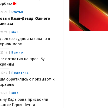
ербию
Статьи
20:25
овый Кэмп-Дэвид Южного
авказа
Мир
20:24
урецкое судно атаковано в
ерном море
Важно
20:14
аск ответил на просьбу
краины
Политика
19:44
ША обратились с призывом к
зраилю
Мир
19:28
ыну Кадырова присвоили
вание Героя Чечни