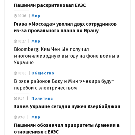
Пашинян раскритиковал ЕАЭС
Мир
10:36
Глава «Моссада» уволил двух сотрудников
из-за провального плана по Ирану
Мир
10:27
Bloomberg: Ким Чен Ын получил
многомиллиардную выгоду на фоне войны в
Украине
Общество
10:06
В ряде районов Баку и Мингячевира будут
перебои с электричеством
Политика
9:54
Зачем Украине сегодня нужен Азербайджан
Мир
9:48
Пашинян обозначил приоритеты Армении в
отношениях с ЕАЭС