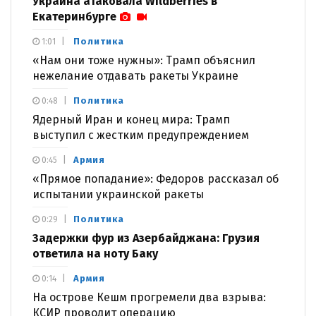
Украина атаковала Wildberries в
Екатеринбурге
Политика
1:01
«Нам они тоже нужны»: Трамп объяснил
нежелание отдавать ракеты Украине
Политика
0:48
Ядерный Иран и конец мира: Трамп
выступил с жестким предупреждением
Армия
0:45
«Прямое попадание»: Федоров рассказал об
испытании украинской ракеты
Политика
0:29
Задержки фур из Азербайджана: Грузия
ответила на ноту Баку
Армия
0:14
На острове Кешм прогремели два взрыва:
КСИР проводит операцию