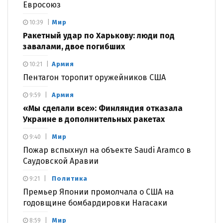
Евросоюз
Мир
10:39
Ракетный удар по Харькову: люди под
завалами, двое погибших
Армия
10:21
Пентагон торопит оружейников США
Армия
9:59
«Мы сделали все»: Финляндия отказала
Украине в дополнительных ракетах
Мир
9:40
Пожар вспыхнул на объекте Saudi Aramco в
Саудовской Аравии
Политика
9:21
Премьер Японии промолчала о США на
годовщине бомбардировки Нагасаки
Мир
8:59