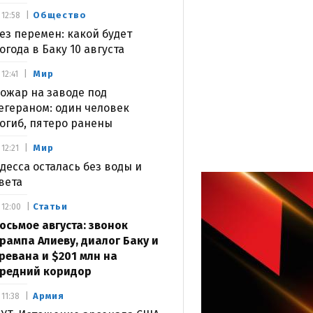
Общество
12:58
ез перемен: какой будет
огода в Баку 10 августа
Мир
12:41
ожар на заводе под
егераном: один человек
огиб, пятеро ранены
Мир
12:21
десса осталась без воды и
вета
Статьи
12:00
осьмое августа: звонок
рампа Алиеву, диалог Баку и
ревана и $201 млн на
редний коридор
Армия
11:38