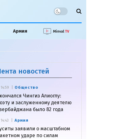
Армия
Лента новостей
Общество
14:59
кончался Чингиз Алиоглу:
оэту и заслуженному деятелю
зербайджана было 82 года
Армия
14:43
уситы заявили о масштабном
акетном ударе по силам