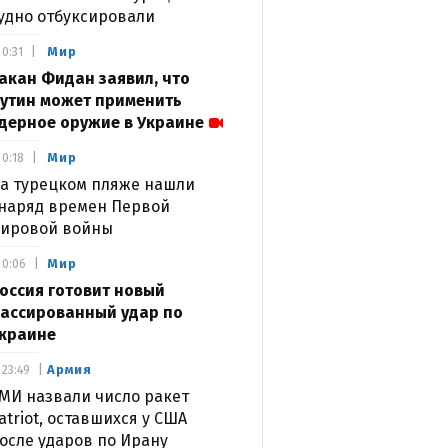
удно отбуксировали
Мир
0:31
акан Фидан заявил, что
утин может применить
дерное оружие в Украине
Мир
0:18
а турецком пляже нашли
наряд времен Первой
ировой войны
Мир
0:06
оссия готовит новый
ассированный удар по
краине
Армия
23:49
МИ назвали число ракет
atriot, оставшихся у США
осле ударов по Ирану