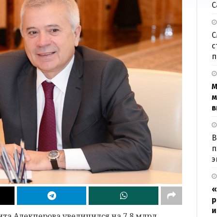
С
С
с
п
М
м
в
В
п
э
«
р
и
ита Алекперова увеличился на 7,8 млрд