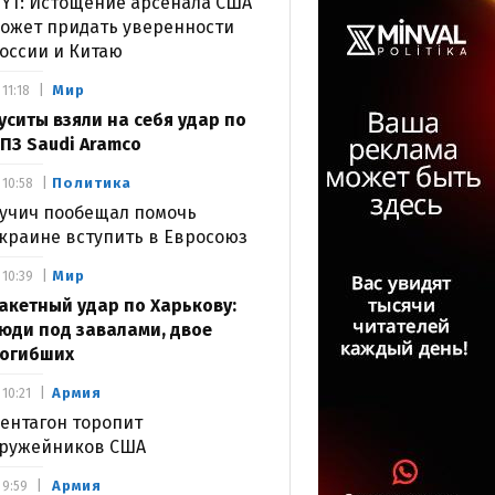
YT: Истощение арсенала США
ожет придать уверенности
оссии и Китаю
Мир
11:18
уситы взяли на себя удар по
ПЗ Saudi Aramco
Политика
10:58
учич пообещал помочь
краине вступить в Евросоюз
Мир
10:39
акетный удар по Харькову:
юди под завалами, двое
огибших
Армия
10:21
ентагон торопит
ружейников США
Армия
9:59