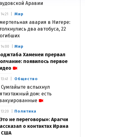
аудовской Аравии
Мир
14:21
мертельная авария в Нигере:
толкнулись два автобуса, 22
огибших
Мир
14:00
оджтаба Хаменеи прервал
олчание: появилось первое
идео
Общество
13:41
 Сумгайыте вспыхнул
ятиэтажный дом: есть
вакуированные
Политика
13:20
Это не переговоры»: Арагчи
ассказал о контактах Ирана
 США