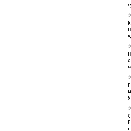
с
Х
П
я
Н
с
м
Р
м
У
С
P
п