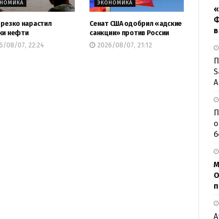
ОНОМИКА
ЭКОНОМИКА
«
Ф
 резко нарастил
Сенат США одобрил «адские
в
ки нефти
санкции» против России
/08/07, 22:24
2026/08/07, 21:12
П
S
А
П
о
б
М
О
п
А