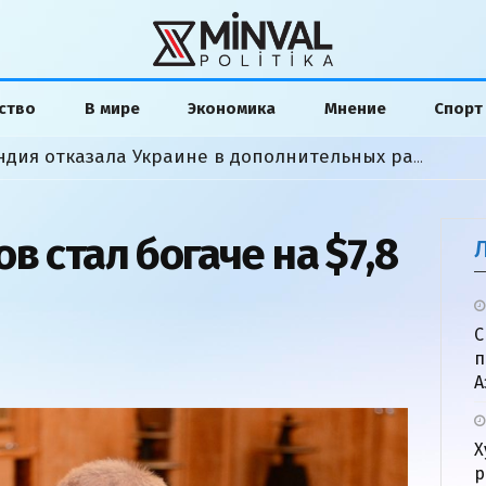
ство
В мире
Экономика
Мнение
Спорт
«Мы сделали все»: Финляндия отказала Украине в дополнительных ракетах
в стал богаче на $7,8
С
п
А
Х
р