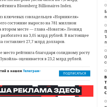
йтинга Bloomberg Billionaires Index.
Б
из ключевых совладельцев «Норникеля»
п
 его состояние выросло на 781 миллион
На втором месте — глава «Новатэк» Леонид
П
 разбогател на 3,05 млрд рублей. В настоящее
Т
а составляет 27,7 млрд долларов.
п
-е место рейтинга благодаря солидному росту
О
Лукойла» оценивается в 23,2 млрд рублей.
с
тий в нашем
Телеграм-
ПОДПИСАТЬСЯ
В
Т
Е
С