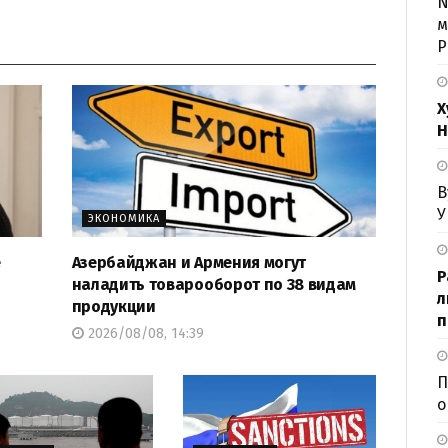
N
м
Р
Х
Н
В
У
ЭКОНОМИКА
е
Азербайджан и Армения могут
Р
наладить товарооборот по 38 видам
л
продукции
п
2026/08/08, 14:39
П
о