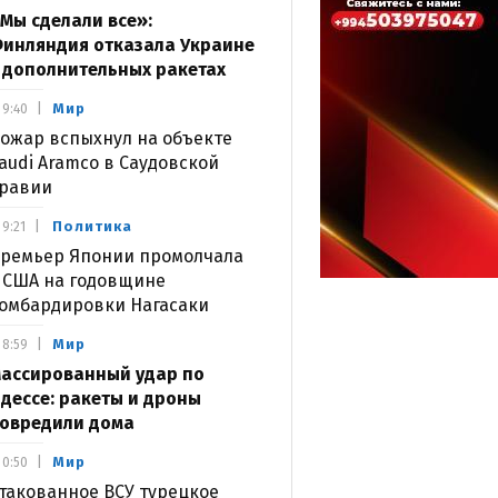
Мы сделали все»:
инляндия отказала Украине
 дополнительных ракетах
Мир
9:40
ожар вспыхнул на объекте
audi Aramco в Саудовской
равии
Политика
9:21
ремьер Японии промолчала
 США на годовщине
омбардировки Нагасаки
Мир
8:59
ассированный удар по
дессе: ракеты и дроны
овредили дома
Мир
0:50
такованное ВСУ турецкое