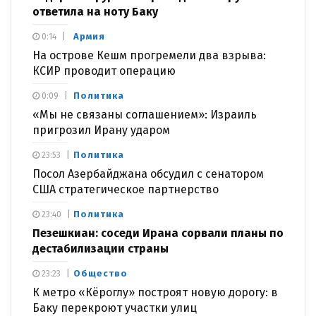
ответила на ноту Баку
Армия
0:14
На острове Кешм прогремели два взрыва:
КСИР проводит операцию
Политика
0:09
«Мы не связаны соглашением»: Израиль
пригрозил Ирану ударом
Политика
23:53
Посол Азербайджана обсудил с сенатором
США стратегическое партнерство
Политика
23:40
Пезешкиан: соседи Ирана сорвали планы по
дестабилизации страны
Общество
23:23
К метро «Кёроглу» построят новую дорогу: в
Баку перекроют участки улиц