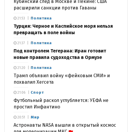
Кубинский след в Москве и Пекине: США
расширили санкции против Гаваны
Политика
21:53
Турция: Черное и Каспийское моря нельзя
превращать в поле войны
Политика
21:37
Под контролем Тегерана: Иран готовит
новые правила судоходства в Ормузе
Политика
21:20
Трамп объявил войну «фейковым СМИ» и
похвалил Хегсета
Спорт
21:06
Футбольный раскол углубляется: УЕФА не
простил Инфантино
Мир
20:51
Астронавты NASA вышли в открытый космос
для модернизации МКС