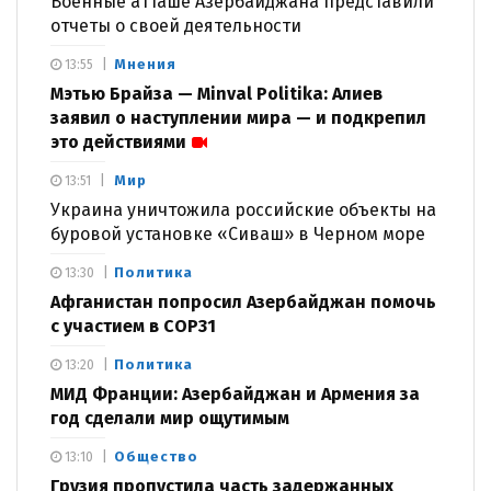
Военные атташе Азербайджана представили
отчеты о своей деятельности
Мнения
13:55
Мэтью Брайза — Minval Politika: Алиев
заявил о наступлении мира — и подкрепил
это действиями
Мир
13:51
Украина уничтожила российские объекты на
буровой установке «Сиваш» в Черном море
Политика
13:30
Афганистан попросил Азербайджан помочь
с участием в COP31
Политика
13:20
МИД Франции: Азербайджан и Армения за
год сделали мир ощутимым
Общество
13:10
Грузия пропустила часть задержанных