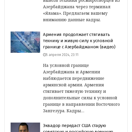
вывоза техники росмиротворцев из
Азербайджана через терминал
«Ялама». Предлагаем вашему
вниманию данные кадры.
Армения продолжает стягивать
технику и живую силу к условной
границе с Азербайджаном (видео)
5 апреля 2024, 23:11
На условной границе
Азербайджана и Армении
наблюдается передвижение
армянской армии. Армения
стягивает тяжелую технику и
дополнительные силы к условной
границе в направлении Восточного
Зангезура. Кадры…
Эквадор передаст США старую
советскую и российскую военную