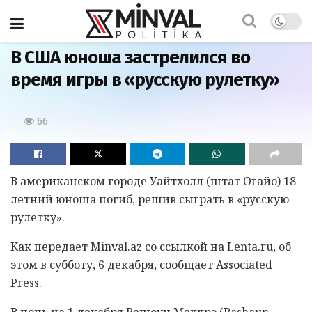
Главная
В США юноша застрелился во
время игры в «русскую рулетку»
66
В американском городе Уайтхолл (штат Огайо) 18-
летний юноша погиб, решив сыграть в «русскую
рулетку».
Как передает Minval.az со ссылкой на Lenta.ru, об
этом в субботу, 6 декабря, сообщает Associated
Press.
В ночь на 1 декабря Рашоун Маккрэ (Rashaun