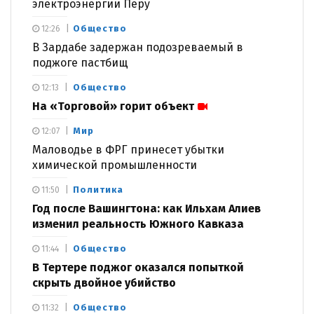
электроэнергии Перу
Общество
12:26
В Зардабе задержан подозреваемый в
поджоге пастбищ
Общество
12:13
На «Торговой» горит объект
Мир
12:07
Маловодье в ФРГ принесет убытки
химической промышленности
Политика
11:50
Год после Вашингтона: как Ильхам Алиев
изменил реальность Южного Кавказа
Общество
11:44
В Тертере поджог оказался попыткой
скрыть двойное убийство
Общество
11:32