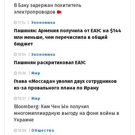
В Баку задержан похититель
электропроводов
Экономика
11:14
Пашинян: Армения получила от ЕАЭС на $144
млн меньше, чем перечислила в общий
бюджет
Экономика
10:54
Пашинян раскритиковал ЕАЭС
Мир
10:36
Глава «Моссада» уволил двух сотрудников
из-за провального плана по Ирану
Мир
10:27
Bloomberg: Ким Чен Ын получил
многомиллиардную выгоду на фоне войны в
Украине
Общество
10:06