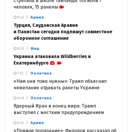
Стрельба в школе Таиланда: погибли 7
человек, 15 ранены
Армия
8:42
Турция, Саудовская Аравия
и Пакистан сегодня подпишут совместное
оборонное соглашение
Мир
8:36
Украина атаковала Wildberries в
Екатеринбурге
Политика
1:01
«Нам они тоже нужны»: Трамп объяснил
нежелание отдавать ракеты Украине
Политика
0:48
Ядерный Иран и конец мира: Трамп
выступил с жестким предупреждением
Армия
0:45
«Прямое попадание»: Федоров рассказал об