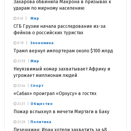
Захарова обвинила Макрона в призывах к
ударам по мирному населению
Мир
0:41
СГБ Грузии начала расследование из-за
фейков о российских туристах
Экономика
0:19
Трамп вернул импортерам около $100 млрд
Мир
23:59
Неуязвимый комар захватывает Африку и
угрожает миллионам людей
Спорт
23:44
«Сабах» проиграл «Орхусу» в гостях
Общество
23:31
Пожар вспыхнул в мечети Миртаги в Баку
Политика
23:26
Пезешкиан: Иран хотели захватить за 48