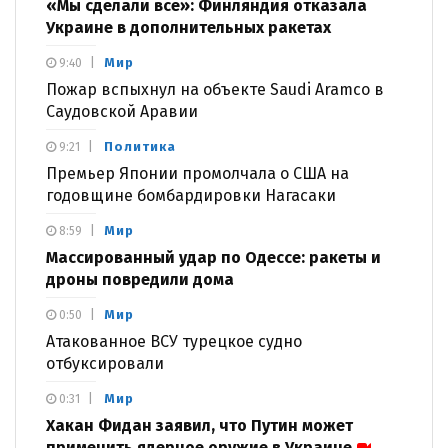
«Мы сделали все»: Финляндия отказала
Украине в дополнительных ракетах
Мир
9:40
Пожар вспыхнул на объекте Saudi Aramco в
Саудовской Аравии
Политика
9:21
Премьер Японии промолчала о США на
годовщине бомбардировки Нагасаки
Мир
8:59
Массированный удар по Одессе: ракеты и
дроны повредили дома
Мир
0:50
Атакованное ВСУ турецкое судно
отбуксировали
Мир
0:31
Хакан Фидан заявил, что Путин может
применить ядерное оружие в Украине