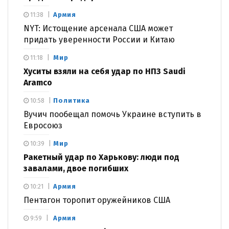
Армия
11:38
NYT: Истощение арсенала США может
придать уверенности России и Китаю
Мир
11:18
Хуситы взяли на себя удар по НПЗ Saudi
Aramco
Политика
10:58
Вучич пообещал помочь Украине вступить в
Евросоюз
Мир
10:39
Ракетный удар по Харькову: люди под
завалами, двое погибших
Армия
10:21
Пентагон торопит оружейников США
Армия
9:59