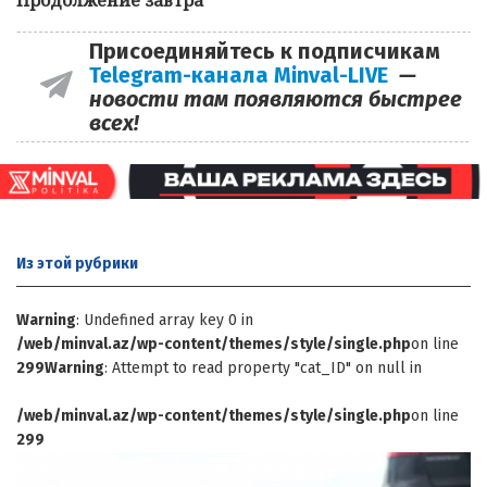
Присоединяйтесь к подписчикам
Telegram-канала Minval-LIVE
—
новости там появляются быстрее
всех!
Из этой
рубрики
Warning
: Undefined array key 0 in
/web/minval.az/wp-content/themes/style/single.php
on line
299
Warning
: Attempt to read property "cat_ID" on null in
/web/minval.az/wp-content/themes/style/single.php
on line
299