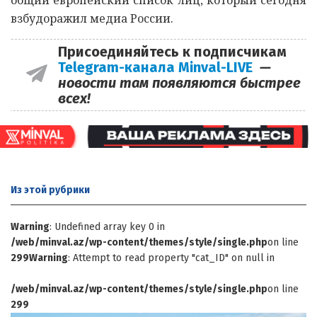
взбудоражил медиа России.
Присоединяйтесь к подписчикам
Telegram-канала Minval-LIVE
—
новости там появляются быстрее
всех!
Из этой
рубрики
Warning
: Undefined array key 0 in
/web/minval.az/wp-content/themes/style/single.php
on line
299
Warning
: Attempt to read property "cat_ID" on null in
/web/minval.az/wp-content/themes/style/single.php
on line
299