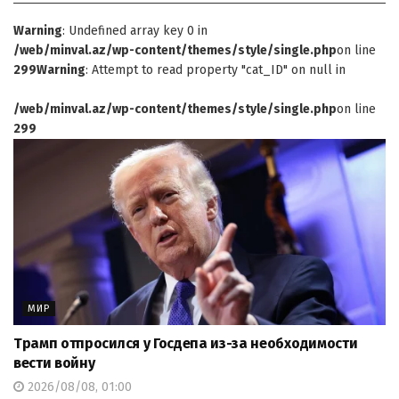
Warning
: Undefined array key 0 in
/web/minval.az/wp-content/themes/style/single.php
on line
299
Warning
: Attempt to read property "cat_ID" on null in
/web/minval.az/wp-content/themes/style/single.php
on line
299
МИР
Трамп отпросился у Госдепа из-за необходимости
вести войну
2026/08/08, 01:00