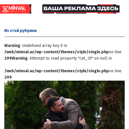
Из этой
рубрики
Warning
: Undefined array key 0 in
/web/minval.az/wp-content/themes/style/single.php
on line
299
Warning
: Attempt to read property "cat_ID" on null in
/web/minval.az/wp-content/themes/style/single.php
on line
299