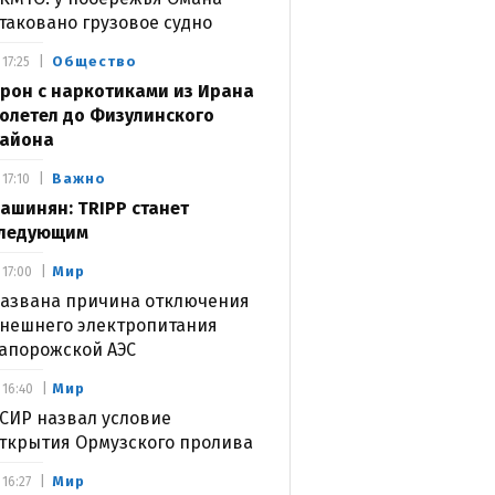
таковано грузовое судно
Общество
17:25
рон с наркотиками из Ирана
олетел до Физулинского
айона
Важно
17:10
ашинян: TRIPP станет
ледующим
Мир
17:00
азвана причина отключения
нешнего электропитания
апорожской АЭС
Мир
16:40
СИР назвал условие
ткрытия Ормузского пролива
Мир
16:27