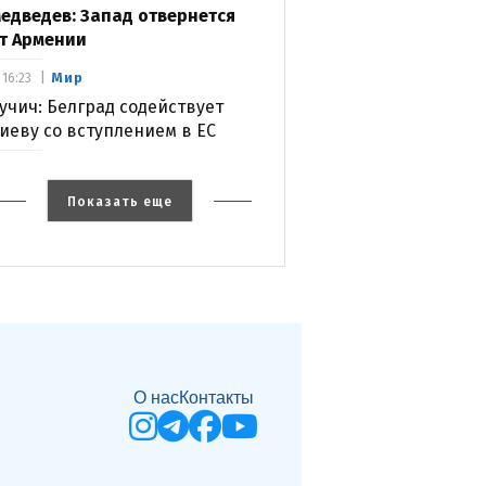
едведев: Запад отвернется
т Армении
Мир
16:23
учич: Белград содействует
иеву со вступлением в ЕС
Показать еще
О нас
Контакты