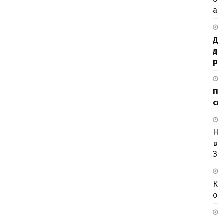
а
Д
д
р
П
с
Н
в
З
К
о