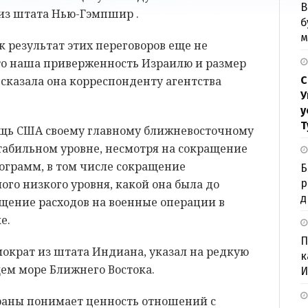
В
 из штата Нью-Гэмпшир .
б
м
 результат этих переговоров еще не
что наша приверженность Израилю и размер
сказала она корреспонденту агентства
С
У
у
Т
щь США своему главному ближневосточному
табильном уровне, несмотря на сокращение
ограмм, в том числе сокращение
Б
го низкого уровня, какой она была до
р
д
ащение расходов на военные операции в
ке.
П
ократ из штата Индиана, указал на редкую
к
щем море Ближнего Востока.
И
траны понимает ценность отношений с