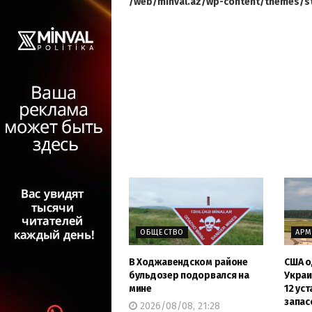
/web/minval.az/wp-content/themes/st
ОБЩЕСТВО
АР
В Ходжавендском районе
США о
бульдозер подорвался на
Украи
мине
12 ус
запас
2026/08/08, 21:28