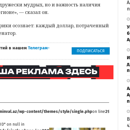
А
 дружески мудрых, но и важность наличия
п
гионе», — сказал он.
ерики осознает: каждый доллар, потраченный
У
сенатор.
б
А
тий в нашем
Телеграм-
ПОДПИСАТЬСЯ
И
д
п
А
А
п
inval.az/wp-content/themes/style/single.php
on line
299
В
ID" on null in
4