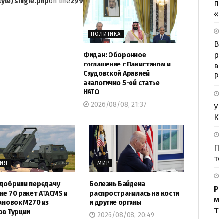
yle/single.php
on line
299
п
«
ПОЛИТИКА
B
р
Фидан: Оборонное
соглашение с Пакистаном и
в
Саудовской Аравией
Р
аналогично 5-ой статье
НАТО
2026/08/08, 21:37
У
К
П
т
МИЯ
МИР
добрили передачу
Болезнь Байдена
Р
не 70 ракет ATACMS и
распространилась на кости
м
тановок M270 из
и другие органы
Т
ов Турции
2026/08/08, 20:49