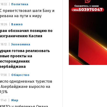
Политика
18:32
С приветствовал шаги Баку и
ревана на пути к миру
Важно
18:26
ран обозначил позицию по
азграничению Каспия
Экономика
18:12
урция готова реализовать
овые проекты на
есторождениях
зербайджана
Общество
17:58
исло однодневных туристов
 Азербайджане выросло на
9,5%
Мир
17:43
KMTO: у побережья Омана