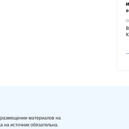
М
о
В
К
ри размещении материалов на
а на источник обязательна.