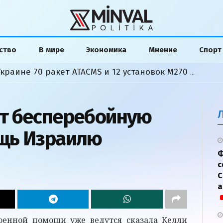
ство
В мире
Экономика
Мнение
Спорт
США одобрили передачу Украине 70 ракет ATACMS и 12 установок M270 из запасов Турции
т бесперебойную
щь Израилю
Ф
с
С
а
оенной помощи уже ведутся сказала Келли