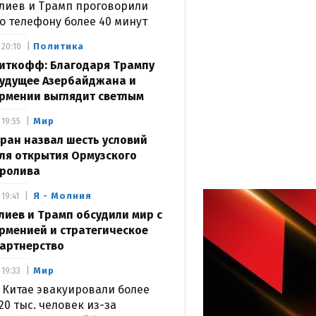
лиев и Трамп проговорили
о телефону более 40 минут
Политика
20:10
иткофф: Благодаря Трампу
удущее Азербайджана и
рмении выглядит светлым
Мир
19:55
ран назвал шесть условий
ля открытия Ормузского
ролива
Я - Молния
19:41
лиев и Трамп обсудили мир с
рменией и стратегическое
артнерство
Мир
19:33
 Китае эвакуировали более
20 тыс. человек из-за