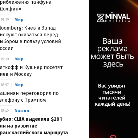
риближения тайфуна
Долфин»
Мир
19:19
loomberg: Киев и Запад
искуют оказаться перед
ыбором в пользу условий
оссии
Мир
19:10
иткофф и Кушнер посетят
иев и Москву
Мир
18:57
ашинян переговорил по
елефону с Трампом
Важно
18:42
убио: США выделили $201
лн на развитие
ранскаспийского маршрута