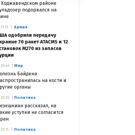
 Ходжавендском районе
ульдозер подорвался на
ине
Армия
21:13
ША одобрили передачу
краине 70 ракет ATACMS и 12
становок M270 из запасов
урции
Мир
20:49
олезнь Байдена
аспространилась на кости и
ругие органы
Политика
20:30
езешкиан рассказал, на
акие уступки не согласится
ран
Политика
20:15