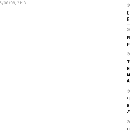
/08/08, 21:13
Е
Е
И
р
Т
н
м
А
Ч
в
2
U