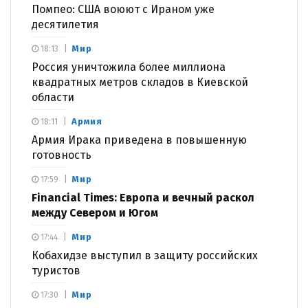
Помпео: США воюют с Ираном уже
десятилетия
Мир
18:13
Россия уничтожила более миллиона
квадратных метров складов в Киевской
области
Армия
18:11
Армия Ирака приведена в повышенную
готовность
Мир
17:59
Financial Times: Европа и вечный раскол
между Севером и Югом
Мир
17:44
Кобахидзе выступил в защиту российских
туристов
Мир
17:30