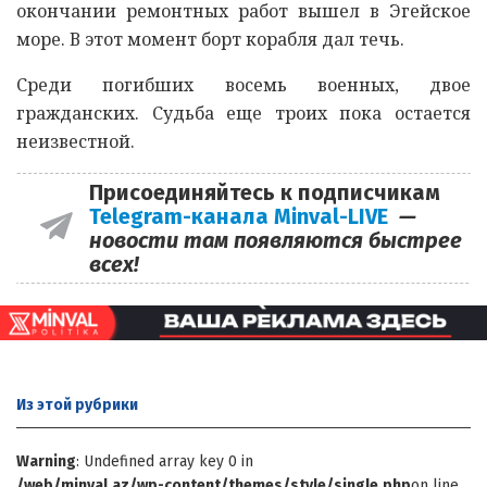
окончании ремонтных работ вышел в Эгейское
море. В этот момент борт корабля дал течь.
Среди погибших восемь военных, двое
гражданских. Судьба еще троих пока остается
неизвестной.
Присоединяйтесь к подписчикам
Telegram-канала Minval-LIVE
—
новости там появляются быстрее
всех!
Из этой
рубрики
Warning
: Undefined array key 0 in
/web/minval.az/wp-content/themes/style/single.php
on line