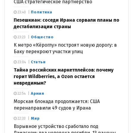
США стратегическое партнерство
Политика
23:40
Пезешкиан: соседи Ирана сорвали планы по
дестабилизации страны
Общество
23:23
К метро «Кёроглу» построят новую дорогу: в
Баку перекроют участки улиц
Статьи
23:04
Тайна российских маркетплейсов: почему
горит Wildberries, а Ozon остается
невредимым?
Армия
22:54
Морская блокада продолжается: США
перенаправили 49 судов у Ирана
Мир
22:33
Взрывное устройство сработало под
Дамаском: два человека погибли, 13 ранены