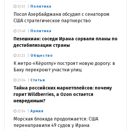
Политика
23:53
Посол Азербайджана обсудил с сенатором
США стратегическое партнерство
Политика
23:40
Пезешкиан: соседи Ирана сорвали планы по
дестабилизации страны
Общество
23:23
К метро «Кёроглу» построят новую дорогу: в
Баку перекроют участки улиц
Статьи
23:04
Тайна российских маркетплейсов: почему
горит Wildberries, а Ozon остается
невредимым?
Армия
22:54
Морская блокада продолжается: США
перенаправили 49 судов у Ирана