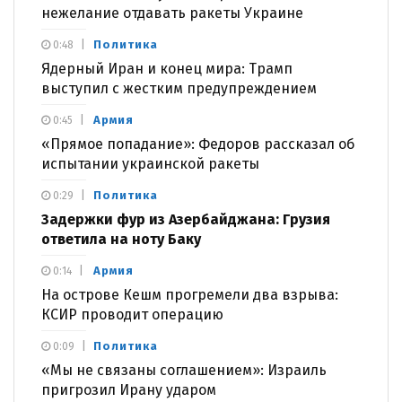
нежелание отдавать ракеты Украине
Политика
0:48
Ядерный Иран и конец мира: Трамп
выступил с жестким предупреждением
Армия
0:45
«Прямое попадание»: Федоров рассказал об
испытании украинской ракеты
Политика
0:29
Задержки фур из Азербайджана: Грузия
ответила на ноту Баку
Армия
0:14
На острове Кешм прогремели два взрыва:
КСИР проводит операцию
Политика
0:09
«Мы не связаны соглашением»: Израиль
пригрозил Ирану ударом