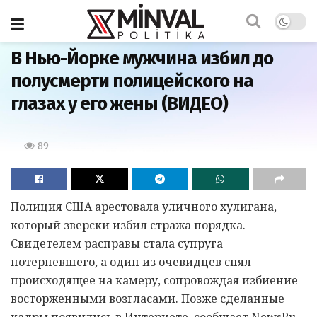
Главная
В Нью-Йорке мужчина избил до
полусмерти полицейского на
глазах у его жены (ВИДЕО)
89
Полиция США арестовала уличного хулигана,
который зверски избил стража порядка.
Свидетелем расправы стала супруга
потерпевшего, а один из очевидцев снял
происходящее на камеру, сопровождая избиение
восторженными возгласами. Позже сделанные
кадры появились в Интернете, сообщает NewsRu