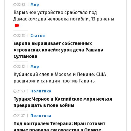
Мир
22:33
Взрывное устройство сработало под
Дамаском: два человека погибли, 13 ранены
Статьи
22:13
Европа выращивает собственных
«троянских коней»: урок дела Рашада
Султанова
Мир
22:12
Кубинский след в Москве и Пекине: США
расширили санкции против Гаваны
Политика
21:53
Турция: Черное и Каспийское моря нельзя
превращать в поле войны
Политика
21:37
Под контролем Тегерана: Иран готовит
новые правила судоходства в Ормузе