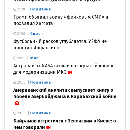
Политика
21:20
Трамп объявил войну «фейковым СМИ» и
похвалил Хегсета
Спорт
21:06
Футбольный раскол углубляется: УЕФА не
простил Инфантино
Мир
20:51
Астронавты NASA вышли в открытый космос
для модернизации МКС
Политика
20:50
Американский аналитик выпускает книгу о
победе Азербайджана в Карабахской войне
Политика
20:36
Байрамов встретился с Зеленским в Киеве: о
чем говорили