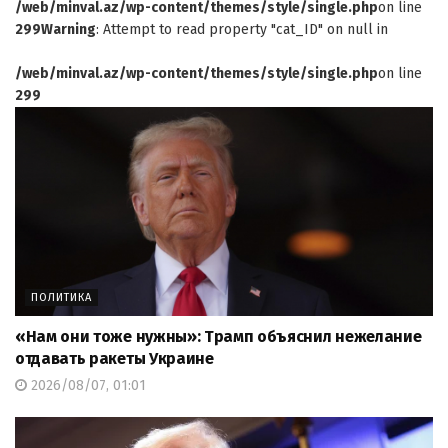
/web/minval.az/wp-content/themes/style/single.php
on line
299
Warning
: Attempt to read property "cat_ID" on null in
/web/minval.az/wp-content/themes/style/single.php
on line
299
ПОЛИТИКА
«Нам они тоже нужны»: Трамп объяснил нежелание
отдавать ракеты Украине
2026/08/07, 01:01