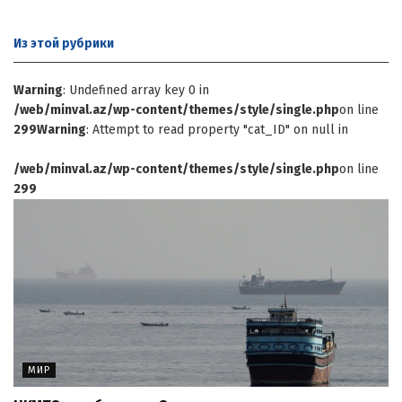
Из этой
рубрики
Warning
: Undefined array key 0 in
/web/minval.az/wp-content/themes/style/single.php
on line
299
Warning
: Attempt to read property "cat_ID" on null in
/web/minval.az/wp-content/themes/style/single.php
on line
299
МИР