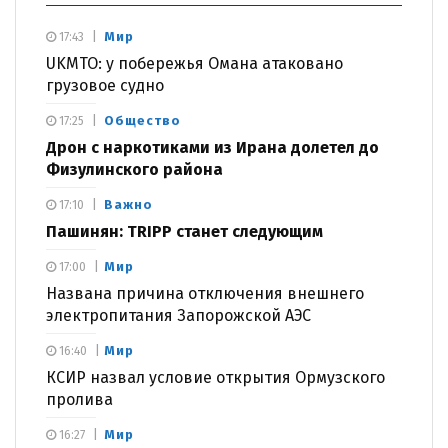
Мир
17:43
UKMTO: у побережья Омана атаковано
грузовое судно
Общество
17:25
Дрон с наркотиками из Ирана долетел до
Физулинского района
Важно
17:10
Пашинян: TRIPP станет следующим
Мир
17:00
Названа причина отключения внешнего
электропитания Запорожской АЭС
Мир
16:40
КСИР назвал условие открытия Ормузского
пролива
Мир
16:27