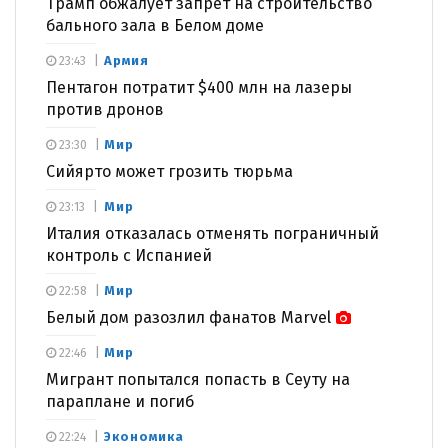
Трамп обжалует запрет на строительство
бального зала в Белом доме
Армия
23:43
Пентагон потратит $400 млн на лазеры
против дронов
Мир
23:30
Сийярто может грозить тюрьма
Мир
23:13
Италия отказалась отменять пограничный
контроль с Испанией
Мир
22:58
Белый дом разозлил фанатов Marvel
Мир
22:46
Мигрант попытался попасть в Сеуту на
параплане и погиб
Экономика
22:24