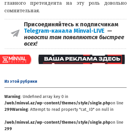
главного претендента на эту роль довольно
сомнительная.
Присоединяйтесь к подписчикам
Telegram-канала Minval-LIVE
—
новости там появляются быстрее
всех!
Из этой
рубрики
Warning
: Undefined array key 0 in
/web/minval.az/wp-content/themes/style/single.php
on line
299
Warning
: Attempt to read property "cat_ID" on null in
/web/minval.az/wp-content/themes/style/single.php
on line
299