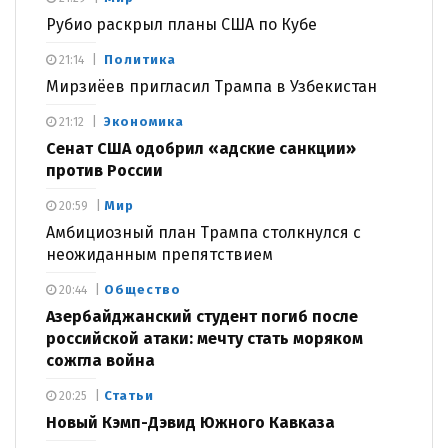
Рубио раскрыл планы США по Кубе
Политика
21:14
Мирзиёев пригласил Трампа в Узбекистан
Экономика
21:12
Сенат США одобрил «адские санкции»
против России
Мир
20:59
Амбициозный план Трампа столкнулся с
неожиданным препятствием
Общество
20:44
Азербайджанский студент погиб после
российской атаки: мечту стать моряком
сожгла война
Статьи
20:25
Новый Кэмп-Дэвид Южного Кавказа