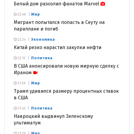
Белый дом разозлил фанатов Marvel
Мир
22:46
Мигрант попытался попасть в Сеуту на
параплане и погиб
Экономика
22:24
Китай резко нарастил закупки нефти
Политика
22:12
В США анонсировали новую мирную сделку с
Ираном
Мир
21:56
Трамп удивился размеру процентных ставок
в США
Политика
21:43
Навроцкий выдвинул Зеленскому
ультиматум
Мир
21:29