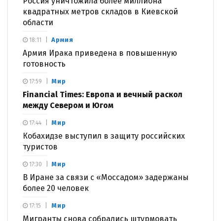
Россия уничтожила более миллиона
квадратных метров складов в Киевской
области
Армия
18:11
Армия Ирака приведена в повышенную
готовность
Мир
17:59
Financial Times: Европа и вечный раскол
между Севером и Югом
Мир
17:44
Кобахидзе выступил в защиту российских
туристов
Мир
17:30
В Иране за связи с «Моссадом» задержаны
более 20 человек
Мир
17:15
Мигранты снова собрались штурмовать