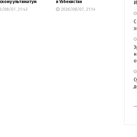
скому ультиматум
в Узбекистан
И
/08/07, 21:43
2026/08/07, 21:14
С
з
Э
к
о
С
д