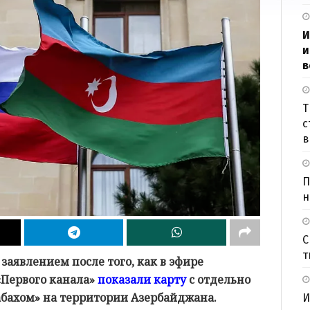
И
и
в
Т
с
в
П
н
С
т
аявлением после того, как в эфире
«Первого канала»
показали карту
с отдельно
бахом» на территории Азербайджана.
И