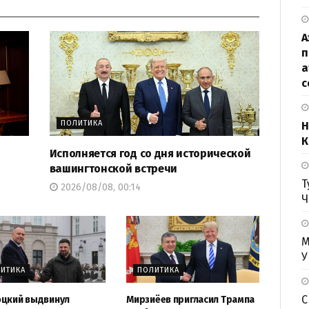
А
п
а
с
ПОЛИТИКА
Н
К
Исполняется год со дня исторической
вашингтонской встречи
Т
2026/08/08, 00:14
Ч
М
У
ИТИКА
ПОЛИТИКА
С
цкий выдвинул
Мирзиёев пригласил Трампа