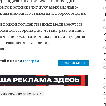
ербайджана и о том, что они никогда не
крыто противоречит духу азербайджано-
пам взаимного уважения и добрососедства.
Н
З
й подход государственных медиаресурсов
ссийская сторона даст чёткие разъяснения
Р
примет необходимые меры для недопущения
К
 — говорится в заявлении
ва.
М
У
тий в нашем
Телеграм-
ПОДПИСАТЬСЯ
С
с
А
программа «Время покажет»
с
п