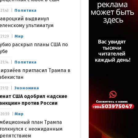
Политика
21:43
авроцкий выдвинул
еленскому ультиматум
Мир
21:29
убио раскрыл планы США по
убе
Политика
21:14
ирзиёев пригласил Трампа в
збекистан
Экономика
21:12
енат США одобрил «адские
анкции» против России
Мир
20:59
мбициозный план Трампа
толкнулся с неожиданным
репятствием