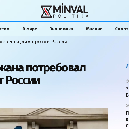
ство
В мире
Экономика
Мнение
Спорт
ие санкции» против России
жана потребовал
т России
З
В
П
д