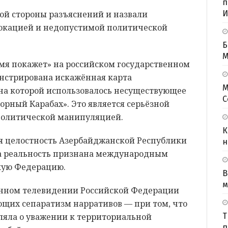
п
кой стороны разъяснений и назвали
И
окацией и недопустимой политической
Б
M
емя покажет» на российском государственном
нстрирована искажённая карта
М
на которой использовалось несуществующее
С
ный Карабах». Это является серьёзной
политической манипуляцией.
К
я целостность Азербайджанской Республики
н
та реальность признана международным
кую Федерацию.
В
м
енном телевидении Российской Федерации
щих сепаратизм нарративов — при том, что
ляла о уважении к территориальной
Т
п