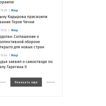
зраилю
Мир
19:28
ыну Кадырова присвоили
вание Героя Чечни
Мир
19:12
рдоган: Соглашение о
оллективной обороне
ткрыто для новых стран
Мир
19:04
удья заявил о самоотводе по
елу Гарегина II
Показать еще