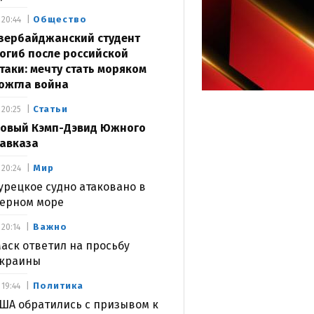
Общество
20:44
зербайджанский студент
огиб после российской
таки: мечту стать моряком
ожгла война
Статьи
20:25
овый Кэмп-Дэвид Южного
авказа
Мир
20:24
урецкое судно атаковано в
ерном море
Важно
20:14
аск ответил на просьбу
краины
Политика
19:44
ША обратились с призывом к