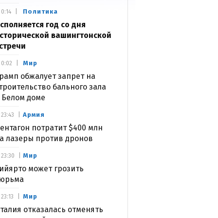
Политика
0:14
сполняется год со дня
сторической вашингтонской
стречи
Мир
0:02
рамп обжалует запрет на
троительство бального зала
 Белом доме
Армия
23:43
ентагон потратит $400 млн
а лазеры против дронов
Мир
23:30
ийярто может грозить
юрьма
Мир
23:13
талия отказалась отменять