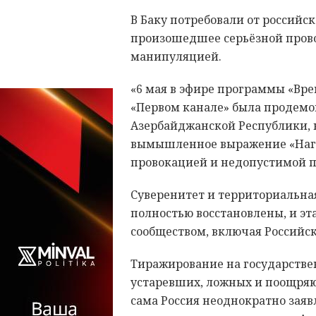
В Баку потребовали от российс
произошедшее серьёзной пров
манипуляцией.
«6 мая в эфире программы «Вр
«Первом канале» была продемо
Азербайджанской Республики, 
вымышленное выражение «Нагор
провокацией и недопустимой 
Суверенитет и территориальна
полностью восстановлены, и э
сообществом, включая Российс
Тиражирование на государств
устаревших, ложных и поощряю
сама Россия неоднократно заяв