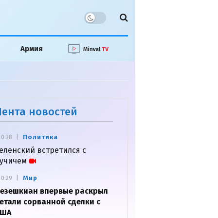
Армия
Лента новостей
Политика
0:38
еленский встретился с
учичем
Мир
0:29
езешкиан впервые раскрыл
етали сорванной сделки с
США