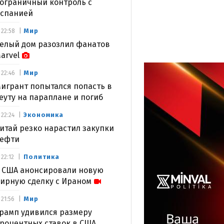
ограничный контроль с
спанией
Мир
22:58
елый дом разозлил фанатов
arvel
Мир
22:46
игрант попытался попасть в
еуту на параплане и погиб
Экономика
22:24
итай резко нарастил закупки
ефти
Политика
22:12
 США анонсировали новую
ирную сделку с Ираном
Мир
21:56
рамп удивился размеру
роцентных ставок в США