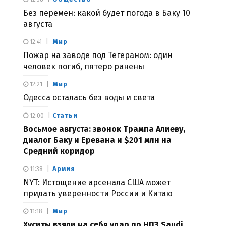
Без перемен: какой будет погода в Баку 10
августа
Мир
12:41
Пожар на заводе под Тегераном: один
человек погиб, пятеро ранены
Мир
12:21
Одесса осталась без воды и света
Статьи
12:00
Восьмое августа: звонок Трампа Алиеву,
диалог Баку и Еревана и $201 млн на
Средний коридор
Армия
11:38
NYT: Истощение арсенала США может
придать уверенности России и Китаю
Мир
11:18
Хуситы взяли на себя удар по НПЗ Saudi