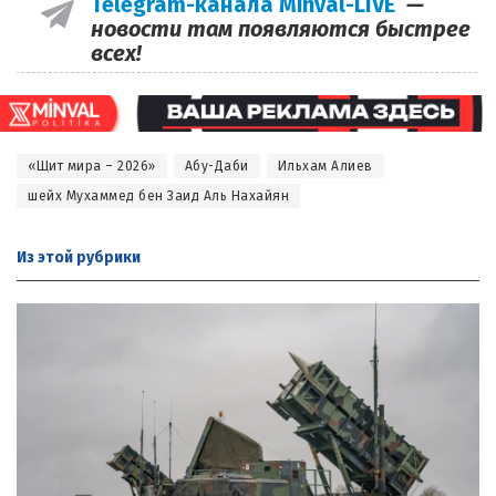
Telegram-канала Minval-LIVE
—
новости там появляются быстрее
всех!
«Щит мира – 2026»
Абу-Даби
Ильхам Алиев
шейх Мухаммед бен Заид Аль Нахайян
Из этой
рубрики